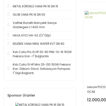
METAL KÖRÜKLÜ VANA PN 16 DN 15
GLOB VANA PN 16 DN 50
Valftek Bonetti Manyetik Seviye
Göstergesi L=400 mm
HAVA ATICI HA-52 1/2'' DİŞLİ
KELEBEK VANA NİKEL WAFER KV7 DN 80
Ksb Calio Pro SI HP 25-80 PN6-10-16 150W
Frekans Kon.-1'' Bağlantılı
Ksb Calio SI HP Mini 25-130 150W Frekans
Kon. Döküm Gövd. Sirkülasyon Pompası
1'' Dişli Bağlantı
Leisure POC
OCAK
Sponsor Ürünler
12.000,00