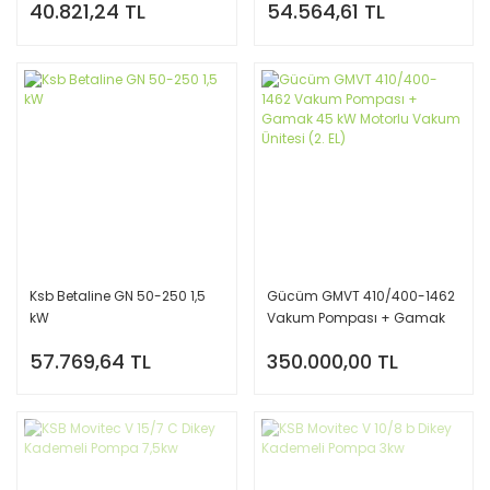
40.821,24 TL
54.564,61 TL
Ksb Betaline GN 50-250 1,5
Gücüm GMVT 410/400-1462
kW
Vakum Pompası + Gamak
45 kW Motorlu Vakum Ünitesi
57.769,64 TL
350.000,00 TL
(2. EL)