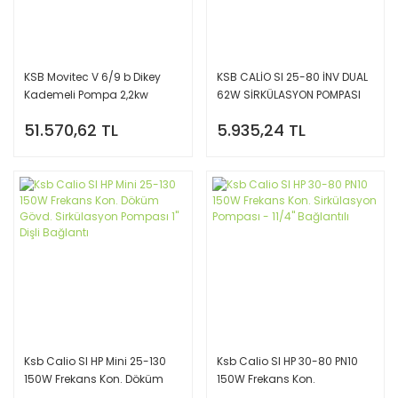
KSB Movitec V 6/9 b Dikey
KSB CALİO SI 25-80 İNV DUAL
Kademeli Pompa 2,2kw
62W SİRKÜLASYON POMPASI
180MM
51.570,62 TL
5.935,24 TL
Ksb Calio SI HP Mini 25-130
Ksb Calio SI HP 30-80 PN10
150W Frekans Kon. Döküm
150W Frekans Kon.
Gövd. Sirkülasyon Pompası
Sirkülasyon Pompası - 11/4''