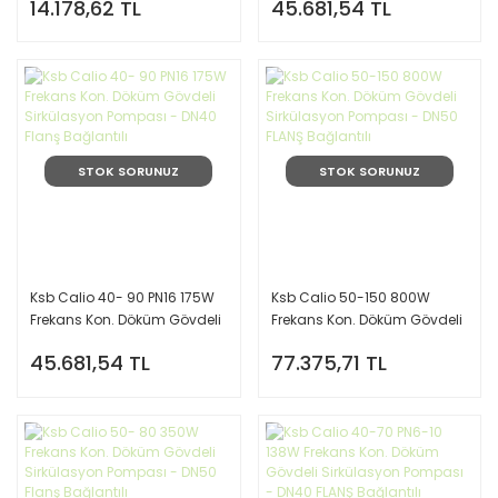
14.178,62 TL
45.681,54 TL
FLANŞ Bağlantılı
Pompası- DN40 FLANŞ
bağlantılı
STOK SORUNUZ
STOK SORUNUZ
Ksb Calio 40- 90 PN16 175W
Ksb Calio 50-150 800W
Frekans Kon. Döküm Gövdeli
Frekans Kon. Döküm Gövdeli
Sirkülasyon Pompası - DN40
Sirkülasyon Pompası - DN50
45.681,54 TL
77.375,71 TL
Flanş Bağlantılı
FLANŞ Bağlantılı