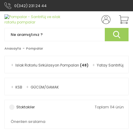
0(342) 231 24 44
Anasayfa
Pompalar
Islak Rotorlu Sirkülasyon Pompaları
(48)
Yatay Santrifüj Po
KSB
GÜCÜM/GAMAK
Stoktakiler
Toplam 114 ürün