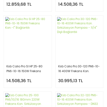
12.859,68 TL
14.508,36 TL
1'' Dişli Bağlantı
Bağlantılı
Ksb Calio Pro SI HP 25-80
Ksb Calio Pro 30-120 PN6-10-
PN6-10-16 150W Frekans
16 400W Frekans Kon.
Kon.-1'' Bağlantılı
Sirkülasyon Pompası - 11/4''
14.508,36 TL
30.995,13 TL
Dişli Bağlantılı