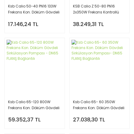
Ksb Calio 50-40 PN16 133W
KSB Calio Z 50-80 PN16
Frekans Kon. Döküm Gövdeli
2x350W Frekans Kontrollü
Sirkülasyon Pompası - DN50
Döküm Gövdeli Sirkülasyon
17.146,24 TL
38.249,31 TL
FLANŞ Bağlantılı
Pompası DN50
Ksb Calio 65-120 800W
Ksb Calio 65- 60 350W
Frekans Kon. Döküm Gövdeli
Frekans Kon. Döküm Gövdeli
Sirkülasyon Pompası - DN65
Sirkülasyon Pompası- DN65
59.352,37 TL
27.038,30 TL
FLANŞ Bağlantılı
FLANŞ Bağlantılı