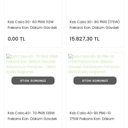
Ksb Calio 30- 60 PN16 112W
Ksb Calio 30- 80 PN10 (175W)
Frekans Kon. Döküm Gövdeli
Frekans Kon. Döküm Gövdeli
Sirkülasyon Pompası - 11/4''
Sirkülasyon Pompası- 11/4''
0,00 TL
15.827,30 TL
Dişli Bağlantılı
Dişli Bağlantı
STOK SORUNUZ
STOK SORUNUZ
Ksb Calio 40- 70 PN16 138W
Ksb Calio 40-90 PN6-10
Frekans Kon. Döküm Gövdeli
175W Frekans Kon. Döküm
Sirkülasyon Pompası - DN40
Gövdeli Sirkülasyon