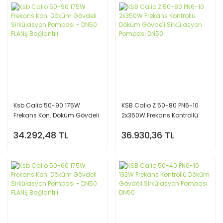
Ksb Calio 50-90 175W
KSB Calio Z 50-80 PN6-10
Frekans Kon. Döküm Gövdeli
2x350W Frekans Kontrollü
Sirkülasyon Pompası - DN50
Döküm Gövdeli Sirkülasyon
34.292,48 TL
36.930,36 TL
FLANŞ Bağlantılı
Pompası DN50