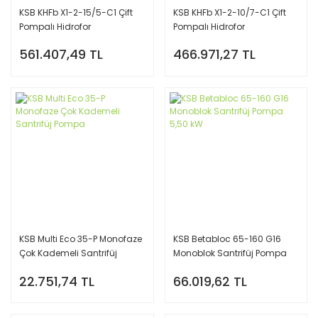
KSB KHFb X1-2-15/5-C1 Çift
KSB KHFb X1-2-10/7-C1 Çift
Pompalı Hidrofor
Pompalı Hidrofor
Basınçlandırma Sistemi
Basınçlandırma Sistemi
561.407,49 TL
466.971,27 TL
KSB Multi Eco 35-P Monofaze
KSB Betabloc 65-160 G16
Çok Kademeli Santrifüj
Monoblok Santrifüj Pompa
Pompa
5,50 kW
22.751,74 TL
66.019,62 TL