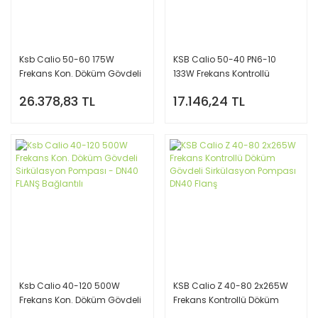
Ksb Calio 50-60 175W
KSB Calio 50-40 PN6-10
Frekans Kon. Döküm Gövdeli
133W Frekans Kontrollü
Sirkülasyon Pompası - DN50
Döküm Gövdeli Sirkülasyon
26.378,83 TL
17.146,24 TL
FLANŞ Bağlantılı
Pompası DN50
Ksb Calio 40-120 500W
KSB Calio Z 40-80 2x265W
Frekans Kon. Döküm Gövdeli
Frekans Kontrollü Döküm
Sirkülasyon Pompası - DN40
Gövdeli Sirkülasyon