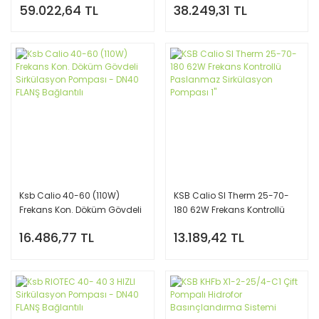
59.022,64 TL
38.249,31 TL
FLANŞ Bağlantılı
Pompası DN40 Flanş
Ksb Calio 40-60 (110W)
KSB Calio SI Therm 25-70-
Frekans Kon. Döküm Gövdeli
180 62W Frekans Kontrollü
Sirkülasyon Pompası - DN40
Paslanmaz Sirkülasyon
16.486,77 TL
13.189,42 TL
FLANŞ Bağlantılı
Pompası 1''