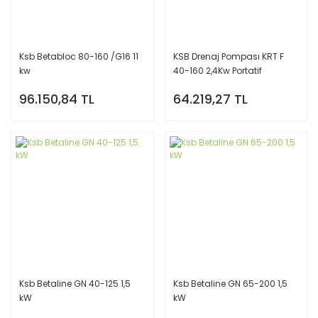
Ksb Betabloc 80-160 /G16 11
KSB Drenaj Pompası KRT F
kw
40-160 2,4Kw Portatif
96.150,84 TL
64.219,27 TL
Ksb Betaline GN 40-125 1,5
Ksb Betaline GN 65-200 1,5
kW
kW