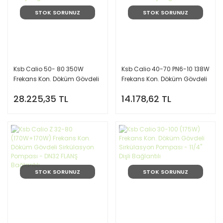
STOK SORUNUZ
STOK SORUNUZ
Ksb Calio 50- 80 350W
Ksb Calio 40-70 PN6-10 138W
Frekans Kon. Döküm Gövdeli
Frekans Kon. Döküm Gövdeli
Sirkülasyon Pompası - DN50
Sirkülasyon Pompası - DN40
28.225,35 TL
14.178,62 TL
Flanş Bağlantılı
FLANŞ Bağlantılı
STOK SORUNUZ
STOK SORUNUZ