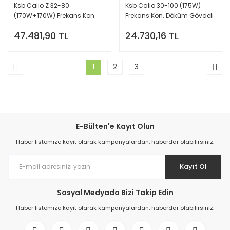
Ksb Calio Z 32-80
Ksb Calio 30-100 (175W)
(170W+170W) Frekans Kon.
Frekans Kon. Döküm Gövdeli
Döküm Gövdeli Sirkülasyon
Sirkülasyon Pompası - 11/4''
47.481,90 TL
24.730,16 TL
Pompası - DN32 FLANŞ
Dişli Bağlantılı
Bağlantılı
1
2
3
E-Bülten'e Kayıt Olun
Haber listemize kayıt olarak kampanyalardan, haberdar olabilirsiniz.
Kayıt Ol
Sosyal Medyada Bizi Takip Edin
Haber listemize kayıt olarak kampanyalardan, haberdar olabilirsiniz.