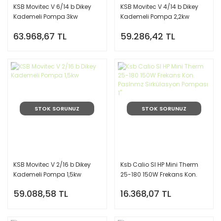
KSB Movitec V 6/14 b Dikey
KSB Movitec V 4/14 b Dikey
Kademeli Pompa 3kw
Kademeli Pompa 2,2kw
63.968,67 TL
59.286,42 TL
STOK SORUNUZ
STOK SORUNUZ
KSB Movitec V 2/16 b Dikey
Ksb Calio SI HP Mini Therm
Kademeli Pompa 1,5kw
25-180 150W Frekans Kon.
Paslnmz Sirkülasyon
59.088,58 TL
16.368,07 TL
Pompası 1''