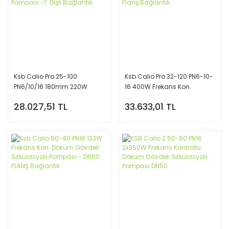
Ksb Calio Pro 25-100
Ksb Calio Pro 32-120 PN6-10-
PN6/10/16 180mm 220W
16 400W Frekans Kon.
Frekans Kon. Sirkülasyon
Sirkülasyon Pompası - DN32
28.027,51 TL
33.633,01 TL
Pompası -1'' Dişli Bağlantılı
Flanş Bağlantılı