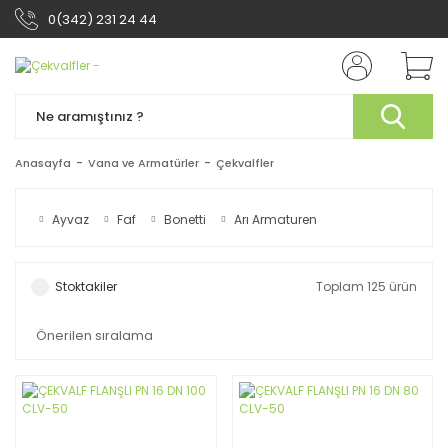
0(342) 231 24 44
Anasayfa
Vana ve Armatürler
Çekvalfler
Ayvaz
Faf
Bonetti
Arı Armaturen
Stoktakiler
Toplam 125 ürün