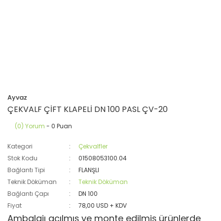
Ayvaz
ÇEKVALF ÇİFT KLAPELİ DN 100 PASL ÇV-20
(0) Yorum
- 0 Puan
Kategori
Çekvalfler
Stok Kodu
01508053100.04
Bağlantı Tipi
FLANŞLI
Teknik Döküman
Teknik Döküman
Bağlantı Çapı
DN 100
Fiyat
78,00 USD + KDV
Ambalajı açılmış ve monte edilmiş ürünlerde