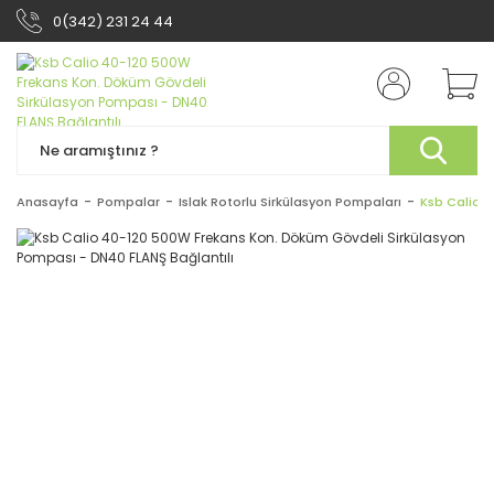
0(342) 231 24 44
Anasayfa
Pompalar
Islak Rotorlu Sirkülasyon Pompaları
Ksb Calio 4