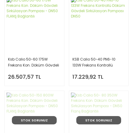
Ksb Calio 50-60 175W
KSB Calio 50-40 PN6-10
Frekans Kon. Döküm Gövdeli
133W Frekans Kontrollü
Sirkülasyon Pompası - DN50
Döküm Gövdeli Sirkülasyon
26.507,57 TL
17.229,92 TL
FLANŞ Bağlantılı
Pompası DN50
STOK SORUNUZ
STOK SORUNUZ