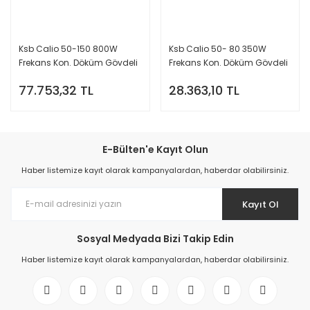
Ksb Calio 50-150 800W
Ksb Calio 50- 80 350W
Frekans Kon. Döküm Gövdeli
Frekans Kon. Döküm Gövdeli
Sirkülasyon Pompası - DN50
Sirkülasyon Pompası - DN50
77.753,32 TL
28.363,10 TL
FLANŞ Bağlantılı
Flanş Bağlantılı
E-Bülten'e Kayıt Olun
Haber listemize kayıt olarak kampanyalardan, haberdar olabilirsiniz.
Kayıt Ol
Sosyal Medyada Bizi Takip Edin
Haber listemize kayıt olarak kampanyalardan, haberdar olabilirsiniz.