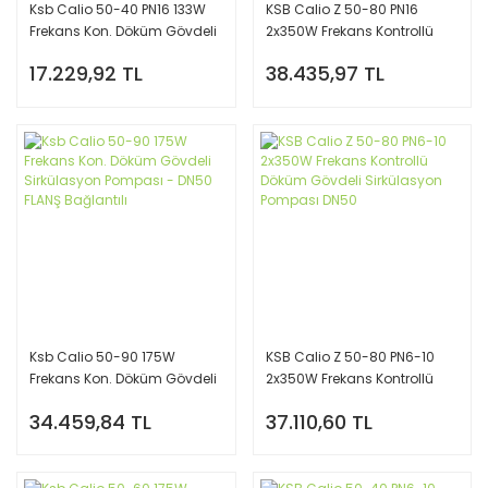
Ksb Calio 50-40 PN16 133W
KSB Calio Z 50-80 PN16
Frekans Kon. Döküm Gövdeli
2x350W Frekans Kontrollü
Sirkülasyon Pompası - DN50
Döküm Gövdeli Sirkülasyon
17.229,92 TL
38.435,97 TL
FLANŞ Bağlantılı
Pompası DN50
Ksb Calio 50-90 175W
KSB Calio Z 50-80 PN6-10
Frekans Kon. Döküm Gövdeli
2x350W Frekans Kontrollü
Sirkülasyon Pompası - DN50
Döküm Gövdeli Sirkülasyon
34.459,84 TL
37.110,60 TL
FLANŞ Bağlantılı
Pompası DN50