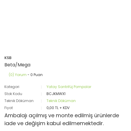
KSB
Beta/Mega
(0) Yorum
- 0 Puan
Kategori
Yatay Santrifüj Pompalar
Stok Kodu
BCJKMWX1
Teknik Döküman
Teknik Döküman
Fiyat
0,00 TL + KDV
Ambalajı açılmış ve monte edilmiş ürünlerde
iade ve değişim kabul edilmemektedir.