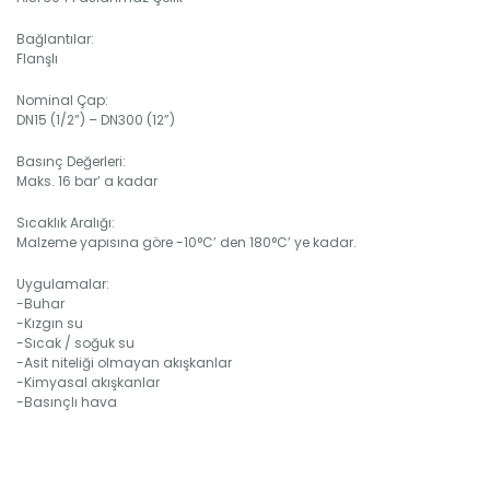
Bağlantılar:
Flanşlı
Nominal Çap:
DN15 (1/2”) – DN300 (12”)
Basınç Değerleri:
Maks. 16 bar’ a kadar
Sıcaklık Aralığı:
Malzeme yapısına göre -10°C’ den 180°C’ ye kadar.
Uygulamalar:
-Buhar
-Kızgın su
-Sıcak / soğuk su
-Asit niteliği olmayan akışkanlar
-Kimyasal akışkanlar
-Basınçlı hava