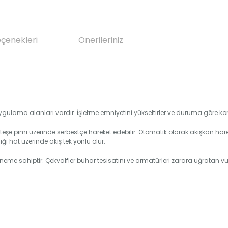
eçenekleri
Önerileriniz
uygulama alanları vardır. İşletme emniyetini yükseltirler ve duruma göre kom
nteşe pimi üzerinde serbestçe hareket edebilir. Otomatik olarak akışkan har
ğı hat üzerinde akış tek yönlü olur.
neme sahiptir. Çekvalfler buhar tesisatını ve armatürleri zarara uğratan v