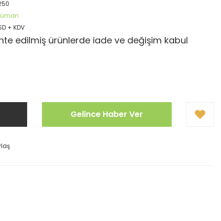
250
öküman
USD + KDV
te edilmiş ürünlerde iade ve değişim kabul
Gelince Haber Ver
ylaş