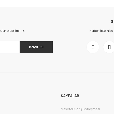
da yetersiz gördüğünüz noktaları öneri formunu kullanarak tarafımıza il
Bu ürüne ilk yorumu siz yapın!
S
Yorum Yaz
r olabilirsiniz.
Haber listemize
Kayıt Ol
Gönder
SAYFALAR
Mesafeli Satış Sözleşmesi