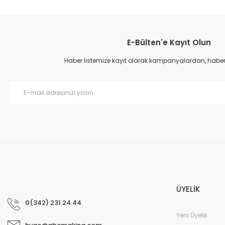
Bu ürünün fiyat bilgisi, resim, ürün açıklamalarında ve diğer konular
Görüş ve önerileriniz için teşekkür ederiz.
E-Bülten'e Kayıt Olun
Ürün resmi kalitesiz, bozuk veya görüntülenemiyor.
Ürün açıklamasında eksik bilgiler bulunuyor.
Haber listemize kayıt olarak kampanyalardan, haberda
Ürün bilgilerinde hatalar bulunuyor.
Ürün fiyatı diğer sitelerden daha pahalı.
Bu ürüne benzer farklı alternatifler olmalı.
ÜYELİK
0(342) 231 24 44
Yeni Üyelik