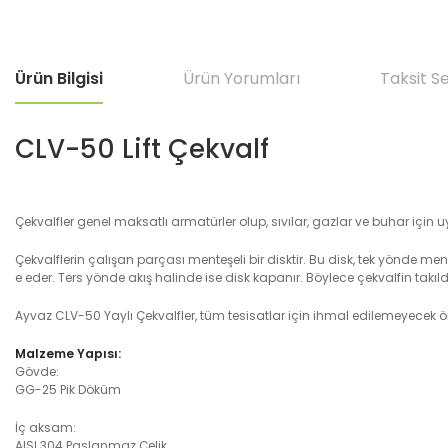
Ürün Bilgisi
Ürün Yorumları
Taksit S
CLV-50 Lift Çekvalf
Çekvalfler genel maksatlı armatürler olup, sıvılar, gazlar ve buhar için 
Çekvalflerin çalışan parçası menteşeli bir disktir. Bu disk, tek yönde me
e eder. Ters yönde akış halinde ise disk kapanır. Böylece çekvalfin takıldı
Ayvaz CLV-50 Yaylı Çekvalfler, tüm tesisatlar için ihmal edilemeyecek ö
Malzeme Yapısı:
Gövde:
GG-25 Pik Döküm
İç aksam:
AISI 304 Paslanmaz Çelik