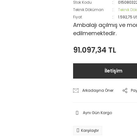
Stok Kodu
01508032
Teknik Döküman
Teknik D
Fiyat
1.592,75 
Ambalajı açılmış ve mon
edilmemektedir.
91.097,34 TL
İletişim
Arkadaşına Öner
Pa
Aynı Gün Kargo
Karşılaştır