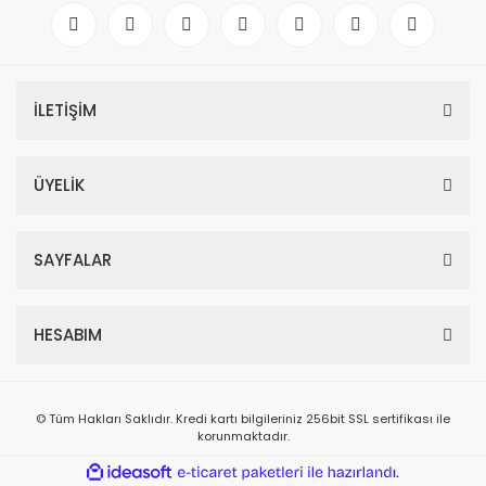
KELEBEK VANA REDÜKTÖRÜ DN150 SFERO ADR-20
İLETİŞİM
4.005,11 TL
ÜYELİK
SAYFALAR
HESABIM
© Tüm Hakları Saklıdır. Kredi kartı bilgileriniz 256bit SSL sertifikası ile
korunmaktadır.
ile
ideasoft
e-