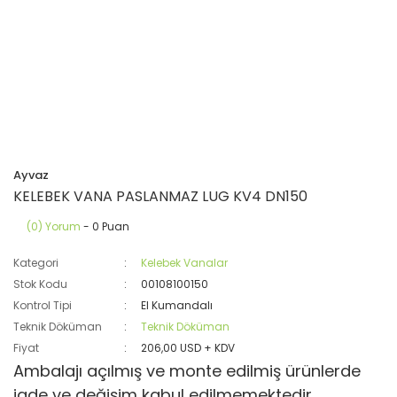
Ayvaz
KELEBEK VANA PASLANMAZ LUG KV4 DN150
(0) Yorum
- 0 Puan
Kategori
Kelebek Vanalar
Stok Kodu
00108100150
Kontrol Tipi
El Kumandalı
Teknik Döküman
Teknik Döküman
Fiyat
206,00 USD + KDV
Ambalajı açılmış ve monte edilmiş ürünlerde
iade ve değişim kabul edilmemektedir.