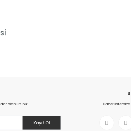
si
da yetersiz gördüğünüz noktaları öneri formunu kullanarak tarafımıza il
Bu ürüne ilk yorumu siz yapın!
S
Yorum Yaz
r olabilirsiniz.
Haber listemize
Kayıt Ol