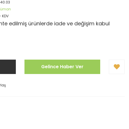
040.03
öküman
+ KDV
te edilmiş ürünlerde iade ve değişim kabul
Gelince Haber Ver
ylaş