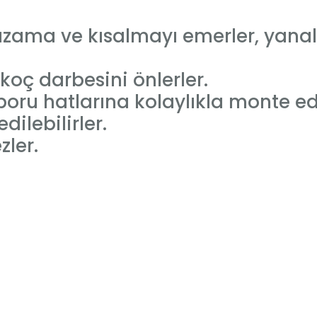
zama ve kısalmayı emerler, yanal 
oç darbesini önlerler.
 boru hatlarına kolaylıkla monte edi
ilebilirler.
ler.