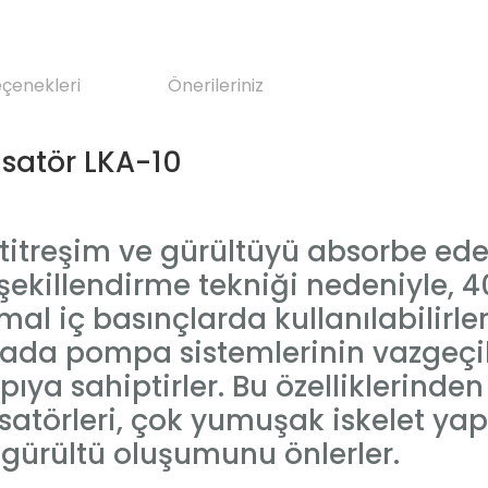
eçenekleri
Önerileriniz
satör LKA-10
itreşim ve gürültüyü absorbe ede
killendirme tekniği nedeniyle, 
mal iç basınçlarda kullanılabilir
ada pompa sistemlerinin vazgeçi
pıya sahiptirler. Bu özelliklerinde
atörleri, çok yumuşak iskelet yapı
, gürültü oluşumunu önlerler.