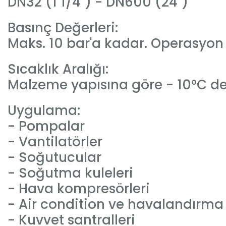
DN32 (1 1/4") - DN600 (24")
Basınç Değerleri:
Maks. 10 bar'a kadar. Operasyon
Sıcaklık Aralığı:
Malzeme yapısına göre - 10°C d
Uygulama:
- Pompalar
- Vantilatörler
- Soğutucular
- Soğutma kuleleri
- Hava kompresörleri
- Air condition ve havalandırma 
- Kuvvet santralleri