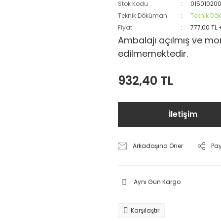
Stok Kodu
01501020
Teknik Döküman
Teknik D
Fiyat
777,00 TL 
Ambalajı açılmış ve mon
edilmemektedir.
932,40 TL
İletişim
Arkadaşına Öner
Pa
Aynı Gün Kargo
Karşılaştır