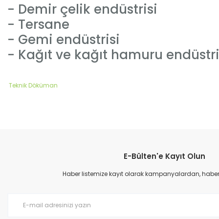
- Demir çelik endüstrisi
- Tersane
- Gemi endüstrisi
- Kağıt ve kağıt hamuru endüstri
Teknik Döküman
Bu ürünün fiyat bilgisi, resim, ürün açıklamalarında ve diğer konular
Görüş ve önerileriniz için teşekkür ederiz.
E-Bülten'e Kayıt Olun
Ürün resmi kalitesiz, bozuk veya görüntülenemiyor.
Ürün açıklamasında eksik bilgiler bulunuyor.
Haber listemize kayıt olarak kampanyalardan, haberda
Ürün bilgilerinde hatalar bulunuyor.
Ürün fiyatı diğer sitelerden daha pahalı.
Bu ürüne benzer farklı alternatifler olmalı.