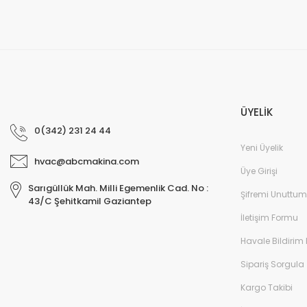
ÜYELİK
0(342) 231 24 44
Yeni Üyelik
hvac@abcmakina.com
Üye Girişi
Sarıgüllük Mah. Milli Egemenlik Cad. No :
Şifremi Unuttum
43/C Şehitkamil Gaziantep
İletişim Formu
Havale Bildirim
Sipariş Sorgula
Kargo Takibi