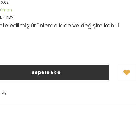
50.02
öküman
TL + KDV
te edilmiş ürünlerde iade ve değişim kabul
Sepete Ekle
ylaş