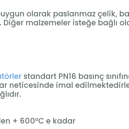
a uygun olarak paslanmaz çelik, b
. Diğer malzemeler isteğe bağlı olar
örler
standart PN16 basınç sınıfı
ynlar neticesinde imal edilmektedi
lıdır.
den + 600°C e kadar