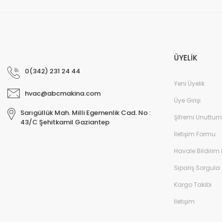
ÜYELİK
0(342) 231 24 44
Yeni Üyelik
hvac@abcmakina.com
Üye Girişi
Sarıgüllük Mah. Milli Egemenlik Cad. No :
Şifremi Unuttum
43/C Şehitkamil Gaziantep
İletişim Formu
Havale Bildirim
Sipariş Sorgula
Kargo Takibi
İletişim