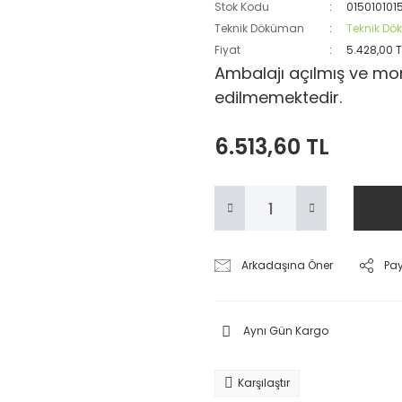
Stok Kodu
015010101
Teknik Döküman
Teknik D
Fiyat
5.428,00 
Ambalajı açılmış ve mon
edilmemektedir.
6.513,60 TL
Arkadaşına Öner
Pa
Aynı Gün Kargo
Karşılaştır