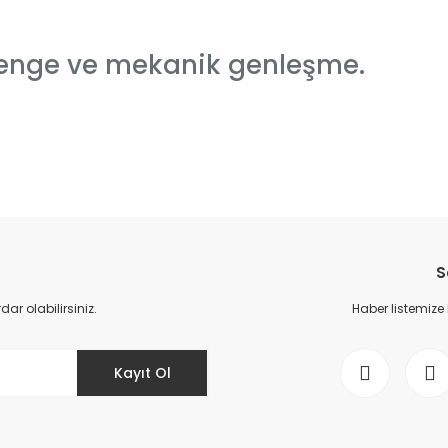
 denge ve mekanik genleşme.
da yetersiz gördüğünüz noktaları öneri formunu kullanarak tarafımıza il
Bu ürüne ilk yorumu siz yapın!
S
Yorum Yaz
r olabilirsiniz.
Haber listemize
Kayıt Ol