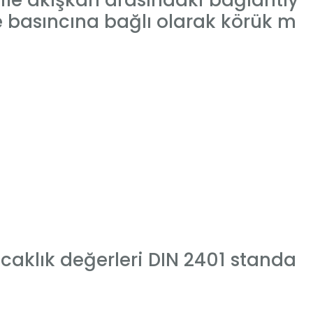
ile akışkan arasındaki bağlantıy
e basıncına bağlı olarak körük m
ıcaklık değerleri DIN 2401 standa