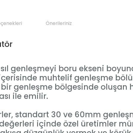
eçenekleri
Önerileriniz
tör
 ısıl genleşmeyi boru ekseni boy
 içerisinde muhtelif genleşme bölü
ece bir genleşme bölgesinde oluşan 
ı ile emilir.
er, standart 30 ve 60mm genleşmel
e değerleri içinde özel üretimler