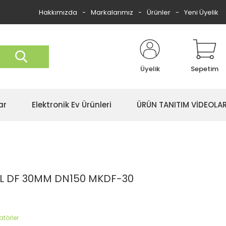
Hakkımızda
Markalarımız
Ürünler
Yeni Üyelik
Üyelik
Sepetim
ar
Elektronik Ev Ürünleri
ÜRÜN TANITIM VİDEOLAR
 DF 30MM DN150 MKDF-30
törler