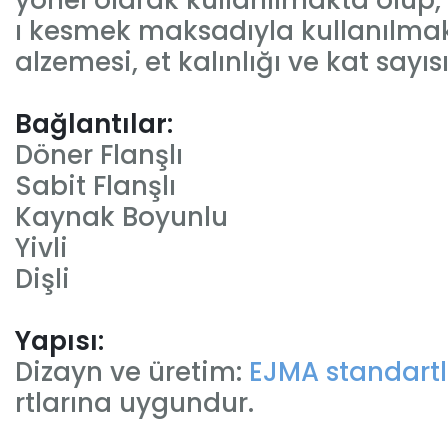
yonel olarak kullanılmakta olup,
ı kesmek maksadıyla kullanılmaka
alzemesi, et kalınlığı ve kat sayı
Bağlantılar:
Döner Flanşlı
Sabit Flanşlı
Kaynak Boyunlu
Yivli
Dişli
Yapısı:
Dizayn ve üretim:
EJMA standartl
rtlarına uygundur.