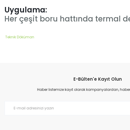
Uygulama:
Her çeşit boru hattında termal
Teknik Döküman
Bu ürünün fiyat bilgisi, resim, ürün açıklamalarında ve diğer konular
Görüş ve önerileriniz için teşekkür ederiz.
E-Bülten'e Kayıt Olun
Ürün resmi kalitesiz, bozuk veya görüntülenemiyor.
Ürün açıklamasında eksik bilgiler bulunuyor.
Haber listemize kayıt olarak kampanyalardan, haberda
Ürün bilgilerinde hatalar bulunuyor.
Ürün fiyatı diğer sitelerden daha pahalı.
Bu ürüne benzer farklı alternatifler olmalı.