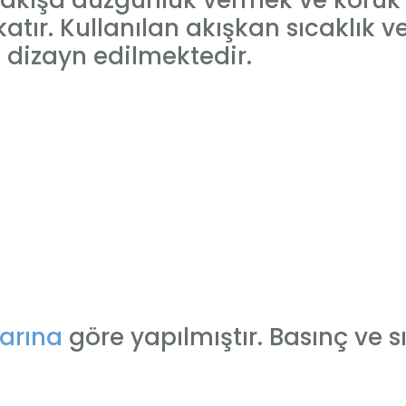
 akışa düzgünlük vermek ve körük 
tır. Kullanılan akışkan sıcaklık v
sı dizayn edilmektedir.
arına
göre yapılmıştır. Basınç ve s