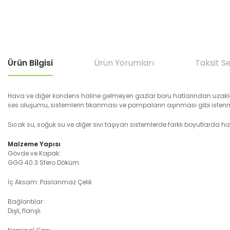
Ürün Bilgisi
Ürün Yorumları
Taksit S
Hava ve diğer kondens haline gelmeyen gazlar boru hatlarından uzaklaşt
ses oluşumu, sistemlerin tıkanması ve pompaların aşınması gibi istenm
Sıcak su, soğuk su ve diğer sıvı taşıyan sistemlerde farklı boyutlarda h
Malzeme Yapısı
Gövde ve Kapak:
GGG 40.3 Sfero Döküm
İç Aksam: Paslanmaz Çelik
Bağlantılar:
Dişli, flanşlı