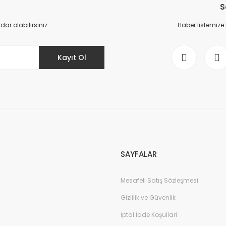
S
Yorum Yaz
r olabilirsiniz.
Haber listemize
Kayıt Ol
Gönder
SAYFALAR
Mesafeli Satış Sözleşmesi
Gizlilik ve Güvenlik
İptal İade Koşullari