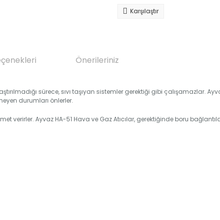
Karşılaştır
eçenekleri
Önerileriniz
ırılmadığı sürece, sıvı taşıyan sistemler gerektiği gibi çalışamazlar. Ayv
eyen durumları önlerler.
izmet verirler. Ayvaz HA-51 Hava ve Gaz Atıcılar, gerektiğinde boru bağlant