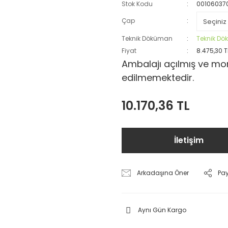
Stok Kodu
00106037
Çap
Teknik Döküman
Teknik D
Fiyat
8.475,30 T
Ambalajı açılmış ve mon
edilmemektedir.
10.170,36 TL
İletişim
Arkadaşına Öner
Pa
Aynı Gün Kargo