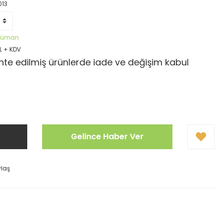
013
öküman
L + KDV
te edilmiş ürünlerde iade ve değişim kabul
Gelince Haber Ver
ylaş