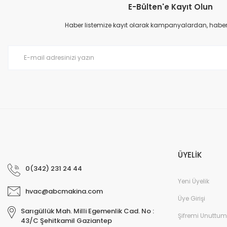
E-Bülten'e Kayıt Olun
Ürün resmi kalitesiz, bozuk veya görüntülenemiyor.
Ürün açıklamasında eksik bilgiler bulunuyor.
Haber listemize kayıt olarak kampanyalardan, haberda
Ürün bilgilerinde hatalar bulunuyor.
Ürün fiyatı diğer sitelerden daha pahalı.
Bu ürüne benzer farklı alternatifler olmalı.
ÜYELİK
0(342) 231 24 44
Yeni Üyelik
hvac@abcmakina.com
Üye Girişi
Sarıgüllük Mah. Milli Egemenlik Cad. No :
Şifremi Unuttum
43/C Şehitkamil Gaziantep