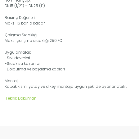
Nominal Çap:
DN15 (1/2”) – DN25 (1”)
Basınç Değerleri:
Maks. 16 bar’ a kadar
Çalışma Sıcaklığı:
Maks. çalışma sıcaklığı 250 ºC
Uygulamalar:
-Sıvı devreleri
-Sıcak su kazanları
-Doldurma ve boşaltma kapları
Montaj:
Kapak kısmı yatay ve dikey montaja uygun şekilde ayarlanabilir.
Teknik Döküman
Bu ürünün fiyat bilgisi, resim, ürün açıklamalarında ve diğer konular
Görüş ve önerileriniz için teşekkür ederiz.