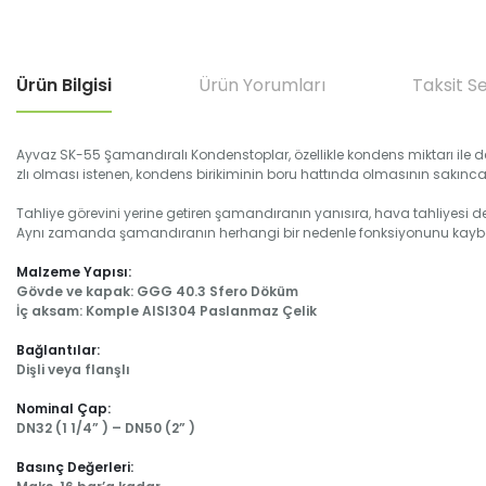
Ürün Bilgisi
Ürün Yorumları
Taksit S
Ayvaz SK-55 Şamandıralı Kondenstoplar, özellikle kondens miktarı ile de
zlı olması istenen, kondens birikiminin boru hattında olmasının sakıncalı 
Tahliye görevini yerine getiren şamandıranın yanısıra, hava tahliyesi de 
Aynı zamanda şamandıranın herhangi bir nedenle fonksiyonunu kaybetm
Malzeme Yapısı:
Gövde ve kapak: GGG 40.3 Sfero Döküm
İç aksam: Komple AISI304 Paslanmaz Çelik
Bağlantılar:
Dişli veya flanşlı
Nominal Çap:
DN32 (1 1/4” ) – DN50 (2” )
Basınç Değerleri: