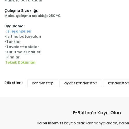
Maks. 16 bar’a kadar
Çalışma Sıcaklığı:
Maks. çalışma sıcaklığı 250 ºC
Uygulama:
-
Isı eşanjörleri
-Isıtma bataryaları
-Tanklar
-Tavalar-tablalar
-Kurutma silindirleri
-Fırınlar
Teknik Döküman
Etiketler :
kondenstop
ayvaz kondenstop
kondenstop
Bu ürünün fiyat bilgisi, resim, ürün açıklamalarında ve diğer konular
Görüş ve önerileriniz için teşekkür ederiz.
Ürün resmi kalitesiz, bozuk veya görüntülenemiyor.
E-Bülten'e Kayıt Olun
Ürün açıklamasında eksik bilgiler bulunuyor.
Ürün bilgilerinde hatalar bulunuyor.
Haber listemize kayıt olarak kampanyalardan, haberda