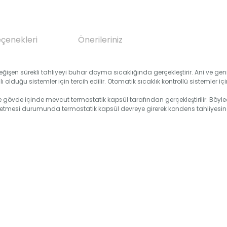
eçenekleri
Önerileriniz
ğişen sürekli tahliyeyi buhar doyma sıcaklığında gerçekleştirir. Ani ve ge
olduğu sistemler için tercih edilir. Otomatik sıcaklık kontrollü sistemler i
gövde içinde mevcut termostatik kapsül tarafından gerçekleştirilir. Böylece
esi durumunda termostatik kapsül devreye girerek kondens tahliyesine d