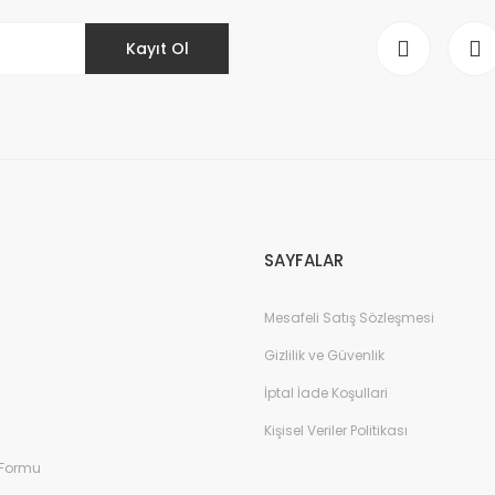
Kayıt Ol
Gönder
SAYFALAR
Mesafeli Satış Sözleşmesi
Gizlilik ve Güvenlik
İptal İade Koşullari
Kişisel Veriler Politikası
 Formu