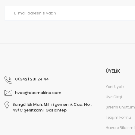
Ürün fiyatı diğer sitelerden daha pahalı.
Bu ürüne benzer farklı alternatifler olmalı.
ÜYELİK
0(342) 231 24 44
Yeni Üyelik
hvac@abcmakina.com
Üye Girişi
Sarıgüllük Mah. Milli Egemenlik Cad. No :
Şifremi Unuttum
43/C Şehitkamil Gaziantep
İletişim Formu
Havale Bildirim