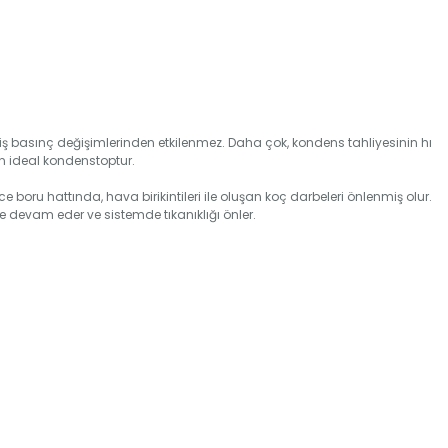
niş basınç değişimlerinden etkilenmez. Daha çok, kondens tahliyesinin hı
çin ideal kondenstoptur.
 boru hattında, hava birikintileri ile oluşan koç darbeleri önlenmiş olur.
evam eder ve sistemde tıkanıklığı önler.