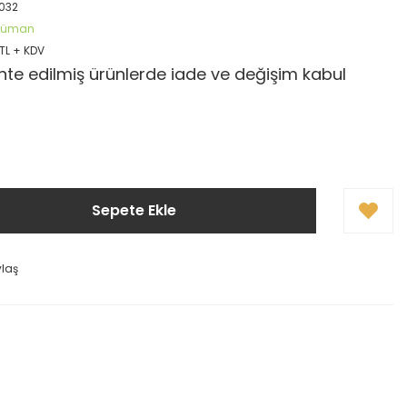
032
öküman
 TL + KDV
te edilmiş ürünlerde iade ve değişim kabul
Sepete Ekle
ylaş