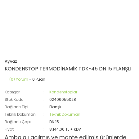
Ayvaz
KONDENSTOP TERMODİNAMİK TDK-45 DN 15 FLANŞLI
(0) Yorum
- 0 Puan
Kategori
Kondenstoplar
Stok Kodu
02406055028
Bağlantı Tipi
Flanşlı
Teknik Döküman
Teknik Döküman
Bağlantı Çapı
DN 15
Fiyat
8.144,00 TL + KDV
Ambalajı açılmış ve monte edilmiş ürünlerde