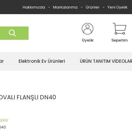
Hakkımızda
Markalarımız
Ürünler
Yeni Üyelik
Üyelik
Sepetim
ar
Elektronik Ev Ürünleri
ÜRÜN TANITIM VİDEOLAR
VALI FLANŞLI DN40
oplar
040