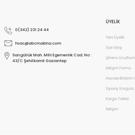
ÜYELİK
0(342) 231 24 44
Yeni Üyelik
hvac@abcmakina.com
Üye Girişi
Sarıgüllük Mah. Milli Egemenlik Cad. No :
Şifremi Unuttum
43/C Şehitkamil Gaziantep
İletişim Formu
Havale Bildirim
Sipariş Sorgula
Kargo Takibi
İletişim