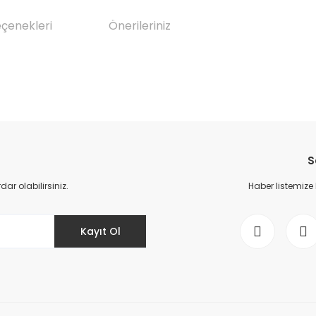
eçenekleri
Önerileriniz
da yetersiz gördüğünüz noktaları öneri formunu kullanarak tarafımıza il
Bu ürüne ilk yorumu siz yapın!
S
Yorum Yaz
r olabilirsiniz.
Haber listemize
Kayıt Ol