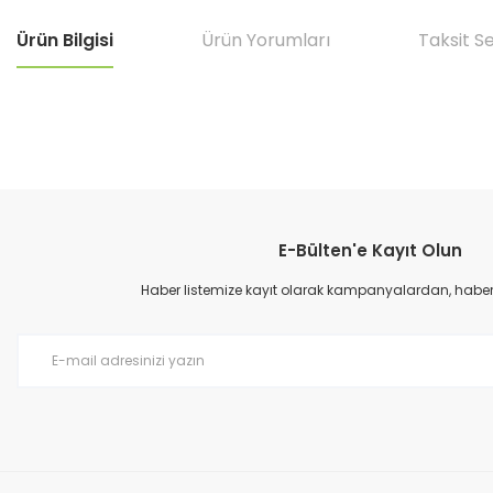
Ürün Bilgisi
Ürün Yorumları
Taksit S
Bu ürünün fiyat bilgisi, resim, ürün açıklamalarında ve diğer konular
Görüş ve önerileriniz için teşekkür ederiz.
E-Bülten'e Kayıt Olun
Ürün resmi kalitesiz, bozuk veya görüntülenemiyor.
Ürün açıklamasında eksik bilgiler bulunuyor.
Haber listemize kayıt olarak kampanyalardan, haberda
Ürün bilgilerinde hatalar bulunuyor.
Ürün fiyatı diğer sitelerden daha pahalı.
Bu ürüne benzer farklı alternatifler olmalı.