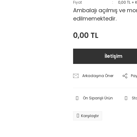
Fiyat
0,00 TL + 
Ambalajı açılmış ve mon
edilmemektedir.
0,00 TL
İletişim
Arkadaşına Öner
Pa
Ön Siparişli Ürün
St
Karşılaştır