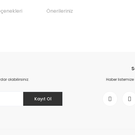
eçenekleri
Önerileriniz
da yetersiz gördüğünüz noktaları öneri formunu kullanarak tarafımıza il
Bu ürüne ilk yorumu siz yapın!
S
Yorum Yaz
r olabilirsiniz.
Haber listemize
Kayıt Ol