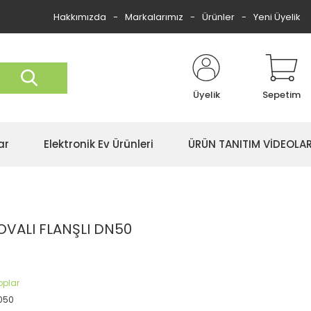
Hakkımızda
Markalarımız
Ürünler
Yeni Üyelik
Üyelik
Sepetim
ar
Elektronik Ev Ürünleri
ÜRÜN TANITIM VİDEOLAR
VALI FLANŞLI DN50
oplar
050