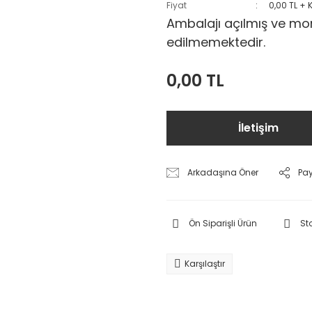
Fiyat
0,00 TL + 
Ambalajı açılmış ve mon
edilmemektedir.
0,00 TL
İletişim
Arkadaşına Öner
Pa
Ön Siparişli Ürün
St
Karşılaştır