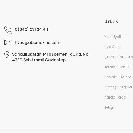
ÜYELİK
0(342) 231 24 44
Yeni Üyelik
hvac@abcmakina.com
Üye Girişi
Sarıgüllük Mah. Milli Egemenlik Cad. No :
Şifremi Unuttum
43/C Şehitkamil Gaziantep
İletişim Formu
Havale Bildirim
Sipariş Sorgula
Kargo Takibi
İletişim