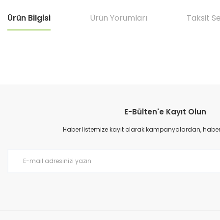
Ürün Bilgisi
Ürün Yorumları
Taksit S
Bu ürünün fiyat bilgisi, resim, ürün açıklamalarında ve diğer konular
Görüş ve önerileriniz için teşekkür ederiz.
E-Bülten'e Kayıt Olun
Ürün resmi kalitesiz, bozuk veya görüntülenemiyor.
Ürün açıklamasında eksik bilgiler bulunuyor.
Haber listemize kayıt olarak kampanyalardan, haberda
Ürün bilgilerinde hatalar bulunuyor.
Ürün fiyatı diğer sitelerden daha pahalı.
Bu ürüne benzer farklı alternatifler olmalı.