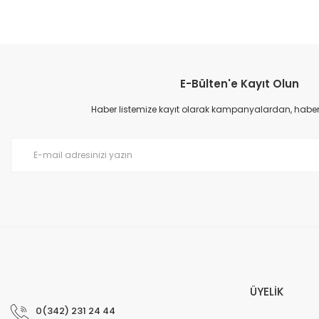
Bu ürünün fiyat bilgisi, resim, ürün açıklamalarında ve diğer konular
Görüş ve önerileriniz için teşekkür ederiz.
E-Bülten'e Kayıt Olun
Ürün resmi kalitesiz, bozuk veya görüntülenemiyor.
Ürün açıklamasında eksik bilgiler bulunuyor.
Haber listemize kayıt olarak kampanyalardan, haberda
Ürün bilgilerinde hatalar bulunuyor.
Ürün fiyatı diğer sitelerden daha pahalı.
Bu ürüne benzer farklı alternatifler olmalı.
ÜYELİK
0(342) 231 24 44