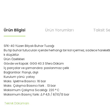
Ürün Bilgisi
Ürün Yorumları
Taksit S
SFK-40 Yüzen Bilyalı Buhar Tuzağı
Bu tip buhar tutucuları içeride herhangi bir kol içermez, sadece hareke
k düşüktür.
Ürün Özellikleri
Gövde ve Kapak: GGG 40.3 Sfero Döküm
İç parçalar ve şamandıra: paslanmaz çelik
Bağlantılar: Flanşlı, dişli
Kurulum yönü: yatay
Maks. İşletme Basıncı: 16 bar
Maks. Çalışma Basıncı fark .: 13 bar
Maksimum Çalışma Sıcaklığı: 220 ° C
Maksimum Basınç farkı: Δ P 4,5 / 8/10/13 bar
Teknik Döküman