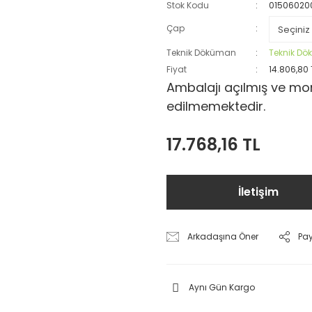
Stok Kodu
01506020
Çap
Teknik Döküman
Teknik D
Fiyat
14.806,80 
Ambalajı açılmış ve mon
edilmemektedir.
17.768,16 TL
İletişim
Arkadaşına Öner
Pa
Aynı Gün Kargo