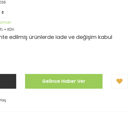
036
öküman
TL + KDV
te edilmiş ürünlerde iade ve değişim kabul
Gelince Haber Ver
ylaş