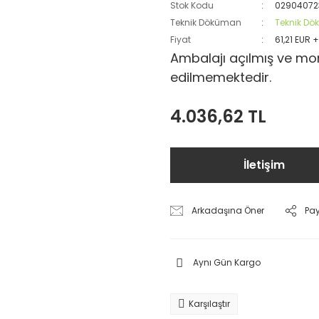
Stok Kodu
02904072
Teknik Döküman
Teknik D
Fiyat
61,21 EUR 
Ambalajı açılmış ve mon
edilmemektedir.
4.036,62 TL
İletişim
Arkadaşına Öner
Pa
Aynı Gün Kargo
Karşılaştır