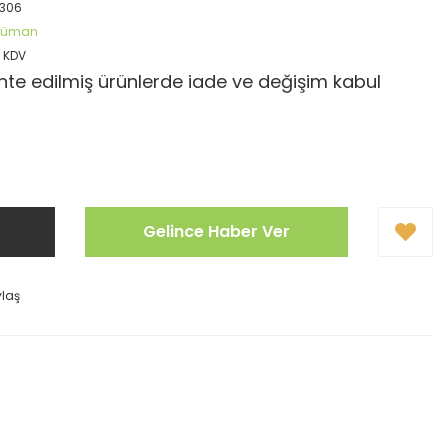
306
öküman
+ KDV
te edilmiş ürünlerde iade ve değişim kabul
Gelince Haber Ver
ylaş