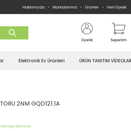
Hakkımızda
Markalarımız
Ürünler
Yeni Üyelik
Üyelik
Sepetim
ar
Elektronik Ev Ürünleri
ÜRÜN TANITIM VİDEOLAR
TORU 2NM GQD121.1A
p Damper Motorları