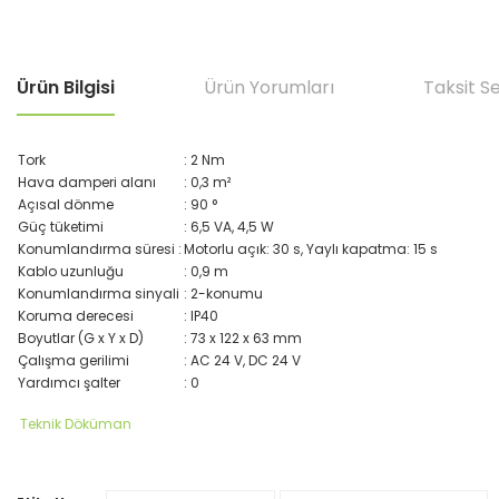
Ürün Bilgisi
Ürün Yorumları
Taksit S
Tork
: 2 Nm
Hava damperi alanı
: 0,3 m²
Açısal dönme
: 90 °
Güç tüketimi
: 6,5 VA, 4,5 W
Konumlandırma süresi :
Motorlu açık: 30 s, Yaylı kapatma: 15 s
Kablo uzunluğu
: 0,9 m
Konumlandırma sinyali
: 2-konumu
Koruma derecesi
: IP40
Boyutlar (G x Y x D)
: 73 x 122 x 63 mm
Çalışma gerilimi
: AC 24 V, DC 24 V
Yardımcı şalter
: 0
Teknik Döküman