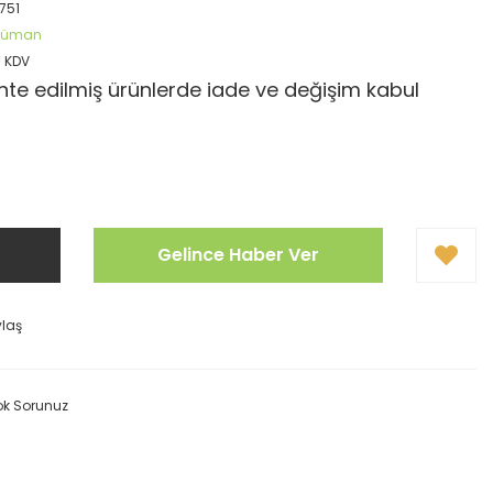
751
öküman
+ KDV
te edilmiş ürünlerde iade ve değişim kabul
Gelince Haber Ver
ylaş
ok Sorunuz