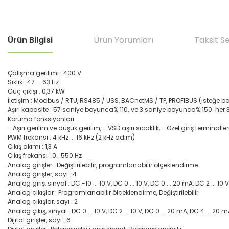
Ürün Bilgisi
Ürün Yorumları
Taksit S
Çalışma gerilimi : 400 V
Sıklık : 47 ... 63 Hz
Güç çıkışı : 0,37 kW
İletişim : Modbus / RTU, RS485 / USS, BACnetMS / TP, PROFIBUS (isteğe bağl
Aşırı kapasite : 57 saniye boyunca% 110. ve 3 saniye boyunca% 150. her 
Koruma fonksiyonları
- Aşırı gerilim ve düşük gerilim, - VSD aşırı sıcaklık, - Özel giriş terminaller
PWM frekansı : 4 kHz ... 16 kHz (2 kHz adım)
Çıkış akımı : 1,3 A
Çıkış frekansı : 0… 550 Hz
Analog girişler : Değiştirilebilir, programlanabilir ölçeklendirme
Analog girişler, sayı : 4
Analog giriş, sinyal : DC -10 ... 10 V, DC 0 ... 10 V, DC 0 ... 20 mA, DC 2 ... 1
Analog çıkışlar : Programlanabilir ölçeklendirme, Değiştirilebilir
Analog çıkışlar, sayı : 2
Analog çıkış, sinyal : DC 0 ... 10 V, DC 2 ... 10 V, DC 0 ... 20 mA, DC 4 ... 20 
Dijital girişler, sayı : 6