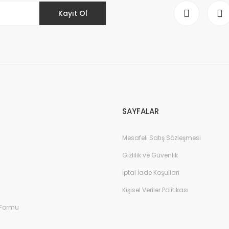
Kayıt Ol
Gönder
SAYFALAR
Mesafeli Satış Sözleşmesi
Gizlilik ve Güvenlik
İptal İade Koşullari
Kişisel Veriler Politikası
 Formu