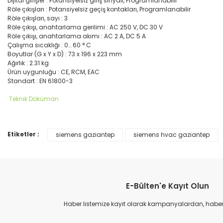
Dijital girişler : Potansiyelsiz giriş sinyali, Programlanabilir
Röle çıkışları : Potansiyelsiz geçiş kontakları, Programlanabilir
Röle çıkışları, sayı : 3
Röle çıkışı, anahtarlama gerilimi : AC 250 V, DC 30 V
Röle çıkışı, anahtarlama akımı : AC 2 A, DC 5 A
Çalışma sıcaklığı : 0… 60 ° C
Boyutlar (G x Y x D) : 73 x 196 x 223 mm
Ağırlık : 2.31 kg
Ürün uygunluğu : CE, RCM, EAC
Standart : EN 61800-3
Teknik Döküman
Etiketler :
siemens gaziantep
siemens hvac gaziantep
Bu ürünün fiyat bilgisi, resim, ürün açıklamalarında ve diğer konular
Görüş ve önerileriniz için teşekkür ederiz.
Ürün resmi kalitesiz, bozuk veya görüntülenemiyor.
E-Bülten'e Kayıt Olun
Ürün açıklamasında eksik bilgiler bulunuyor.
Ürün bilgilerinde hatalar bulunuyor.
Haber listemize kayıt olarak kampanyalardan, haberda
Ürün fiyatı diğer sitelerden daha pahalı.