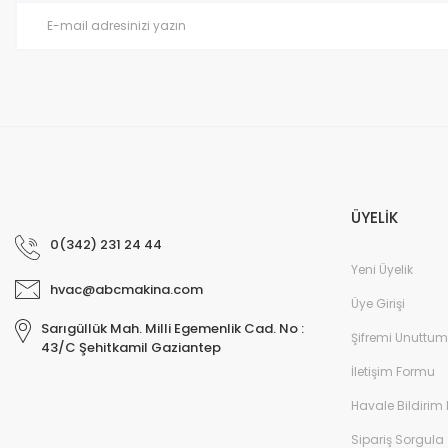
Bu ürüne benzer farklı alternatifler olmalı.
ÜYELİK
0(342) 231 24 44
Yeni Üyelik
hvac@abcmakina.com
Üye Girişi
Sarıgüllük Mah. Milli Egemenlik Cad. No :
Şifremi Unuttum
43/C Şehitkamil Gaziantep
İletişim Formu
Havale Bildirim
Sipariş Sorgula