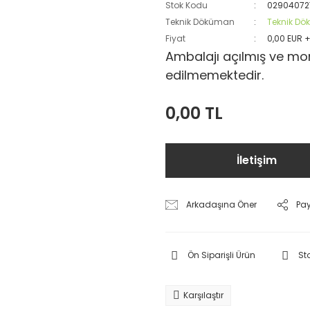
Stok Kodu
02904072
Teknik Döküman
Teknik D
Fiyat
0,00 EUR 
Ambalajı açılmış ve mon
edilmemektedir.
0,00 TL
İletişim
Arkadaşına Öner
Pa
Ön Siparişli Ürün
St
Karşılaştır