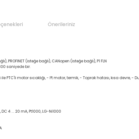
eçenekleri
Önerileriniz
ı), PROFINET (isteğe bağlı), CANopen (isteğe bağlı), P1 FLN
300 saniyede bir.
i ile PTC'li motor sıcaklığı, - I²t motor, termik, - Toprak hatası, kısa devre, - D
0 V, DC 4 ... 20 mA, Pt1000, LG-Ni1000
mA