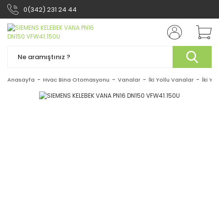
0(342) 231 24 44
Anasayfa
Hvac Bina Otomasyonu
Vanalar
İki Yollu Vanalar
İki Yo