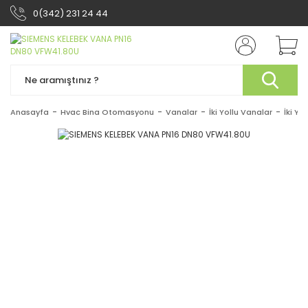
0(342) 231 24 44
Anasayfa
Hvac Bina Otomasyonu
Vanalar
İki Yollu Vanalar
İki Yo