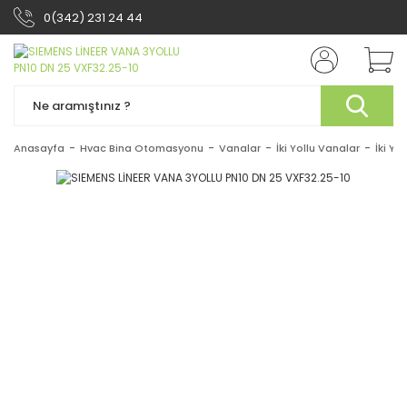
0(342) 231 24 44
Anasayfa
Hvac Bina Otomasyonu
Vanalar
İki Yollu Vanalar
İki Yo