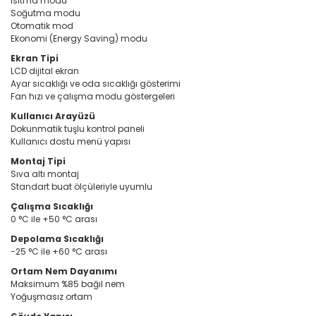
Isıtma modu
Soğutma modu
Otomatik mod
Ekonomi (Energy Saving) modu
Ekran Tipi
LCD dijital ekran
Ayar sıcaklığı ve oda sıcaklığı gösterimi
Fan hızı ve çalışma modu göstergeleri
Kullanıcı Arayüzü
Dokunmatik tuşlu kontrol paneli
Kullanıcı dostu menü yapısı
Montaj Tipi
Sıva altı montaj
Standart buat ölçüleriyle uyumlu
Çalışma Sıcaklığı
0 °C ile +50 °C arası
Depolama Sıcaklığı
-25 °C ile +60 °C arası
Ortam Nem Dayanımı
Maksimum %85 bağıl nem
Yoğuşmasız ortam