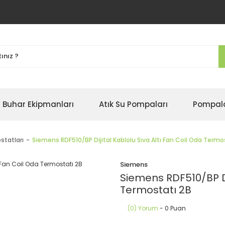
Buhar Ekipmanları
Atık Su Pompaları
Pompal
statları
Siemens RDF510/BP Dijital Kablolu Sıva Altı Fan Coil Oda Termo
Siemens
Siemens RDF510/BP Dij
Termostatı 2B
(0) Yorum
- 0 Puan