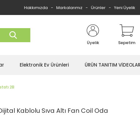
Hakkımızda
Markalarımız
Ürünler
Yeni Üyelik
Üyelik
Sepetim
ar
Elektronik Ev Ürünleri
ÜRÜN TANITIM VİDEOLAR
statı 2B
ital Kablolu Sıva Altı Fan Coil Oda