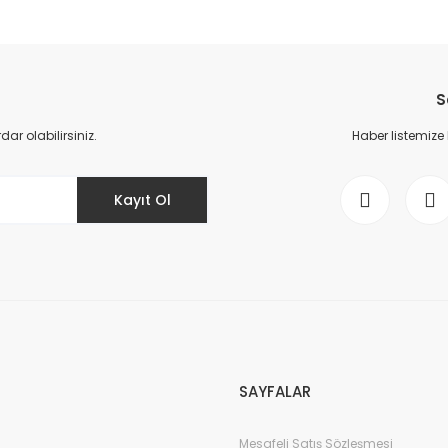
da yetersiz gördüğünüz noktaları öneri formunu kullanarak tarafımıza il
Bu ürüne ilk yorumu siz yapın!
S
Yorum Yaz
r olabilirsiniz.
Haber listemize
Kayıt Ol
Gönder
SAYFALAR
Mesafeli Satış Sözleşmesi