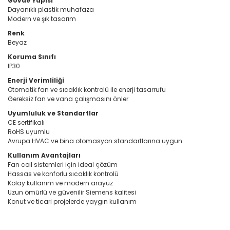
Gövde Yapısı
Dayanıklı plastik muhafaza
Modern ve şık tasarım
Renk
Beyaz
Koruma Sınıfı
IP30
Enerji Verimliliği
Otomatik fan ve sıcaklık kontrolü ile enerji tasarrufu
Gereksiz fan ve vana çalışmasını önler
Uyumluluk ve Standartlar
CE sertifikalı
RoHS uyumlu
Avrupa HVAC ve bina otomasyon standartlarına uygun
Kullanım Avantajları
Fan coil sistemleri için ideal çözüm
Hassas ve konforlu sıcaklık kontrolü
Kolay kullanım ve modern arayüz
Uzun ömürlü ve güvenilir Siemens kalitesi
Konut ve ticari projelerde yaygın kullanım