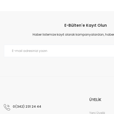
Bu ürünün fiyat bilgisi, resim, ürün açıklamalarında ve diğer konular
Görüş ve önerileriniz için teşekkür ederiz.
E-Bülten'e Kayıt Olun
Ürün resmi kalitesiz, bozuk veya görüntülenemiyor.
Ürün açıklamasında eksik bilgiler bulunuyor.
Haber listemize kayıt olarak kampanyalardan, haberda
Ürün bilgilerinde hatalar bulunuyor.
Ürün fiyatı diğer sitelerden daha pahalı.
Bu ürüne benzer farklı alternatifler olmalı.
ÜYELİK
0(342) 231 24 44
Yeni Üyelik