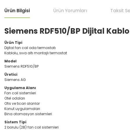
Ürün Bilgisi
Ürün Yorumları
Taksit S
Siemens RDF510/BP Dijital Kablol
Ürün Tipi
Dijital fan coil oda termostatı
Kablolu, sıva altı montajlı termostat
Model
Siemens RDF510/BP
Üretici
Siemens AG
Uygulama Alanı
Fan coil sistemleri
Otel odaları
Ofis ve ticari alanlar
Konut uygulamaları
Bina otomasyon sistemleri
Sistem Tipi
2 borulu (2B) fan coil sistemleri