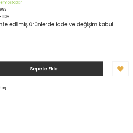
Termostatları
983
 + KDV
te edilmiş ürünlerde iade ve değişim kabul
Sepete Ekle
ylaş