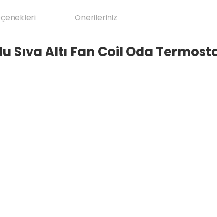
eçenekleri
Önerileriniz
u Sıva Altı Fan Coil Oda Termostat