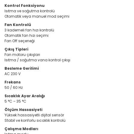
Kontrol Fonksiyonu
Isıtma ve soğutma kontrolü
Otomatik veya manuel mod seçimi
Fan Kontrolü
3 kademeli fan hızı kontrolü
Otomatik fan hızı seçimi
Fan Off seçeneği
Çıkış Tipleri
Fan motoru çıkışları
Isıtma / soğutma vana kontrol çıkışı
Besleme Gerilimi
AC 230 V
Frekans
50 / 60 Hz
Sıcaklık Ayar Aralığı
5 °C – 35 °C
Ölçüm Hassasiyeti
Yüksek hassasiyetli dijital sensör
Stabil ve konforlu sıcaklık kontrolü
Çalışma Modları