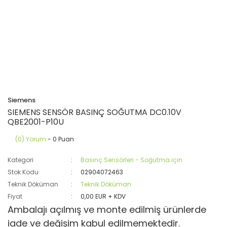
Siemens
SIEMENS SENSÖR BASINÇ SOĞUTMA DC0.10V
QBE2001-P10U
(0) Yorum
- 0 Puan
Kategori
Basınç Sensörleri - Soğutma için
Stok Kodu
02904072463
Teknik Döküman
Teknik Döküman
Fiyat
0,00 EUR + KDV
Ambalajı açılmış ve monte edilmiş ürünlerde
iade ve değişim kabul edilmemektedir.