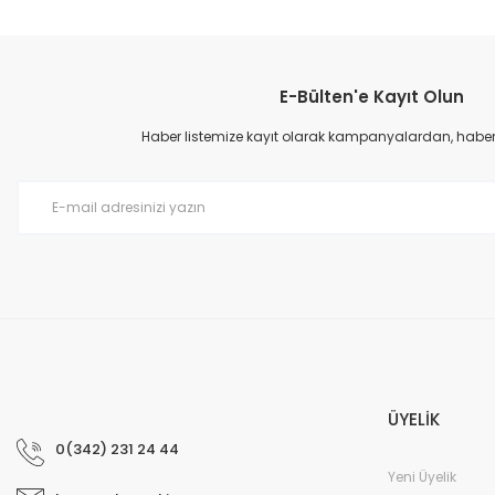
Görüş ve önerileriniz için teşekkür ederiz.
Ürün resmi kalitesiz, bozuk veya görüntülenemiyor.
E-Bülten'e Kayıt Olun
Ürün açıklamasında eksik bilgiler bulunuyor.
Ürün bilgilerinde hatalar bulunuyor.
Haber listemize kayıt olarak kampanyalardan, haberda
Ürün fiyatı diğer sitelerden daha pahalı.
Bu ürüne benzer farklı alternatifler olmalı.
ÜYELİK
0(342) 231 24 44
Yeni Üyelik