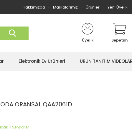
Hakkımızda
Markalarımız
Ürünler
Yeni Üyelik
Üyelik
Sepetim
ar
Elektronik Ev Ürünleri
ÜRÜN TANITIM VİDEOLAR
D
C ODA ORANSAL QAA2061D
ıcaklık Sensörleri