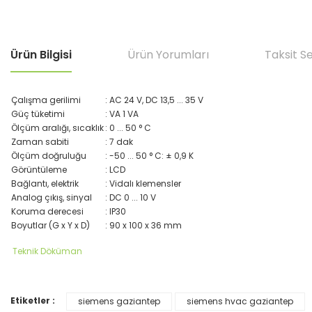
Ürün Bilgisi
Ürün Yorumları
Taksit S
Çalışma gerilimi
: AC 24 V, DC 13,5 ... 35 V
Güç tüketimi
: VA 1 VA
Ölçüm aralığı, sıcaklık
: 0 ... 50 ° C
Zaman sabiti
: 7 dak
Ölçüm doğruluğu
: -50 ... 50 ° C: ± 0,9 K
Görüntüleme
: LCD
Bağlantı, elektrik
: Vidalı klemensler
Analog çıkış, sinyal
: DC 0 ... 10 V
Koruma derecesi
: IP30
Boyutlar (G x Y x D)
: 90 x 100 x 36 mm
Teknik Döküman
Etiketler :
siemens gaziantep
siemens hvac gaziantep
Bu ürünün fiyat bilgisi, resim, ürün açıklamalarında ve diğer konular