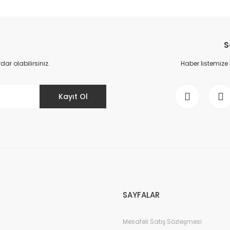
Bu ürüne ilk yorumu siz yapın!
Yorum Yaz
S
r olabilirsiniz.
Haber listemize
Kayıt Ol
Gönder
SAYFALAR
Mesafeli Satış Sözleşmesi