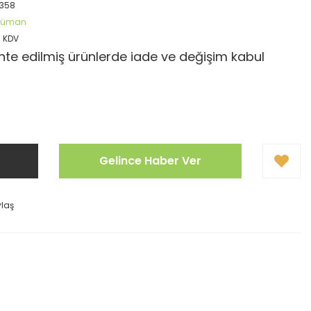
358
öküman
+ KDV
te edilmiş ürünlerde iade ve değişim kabul
Gelince Haber Ver
ylaş