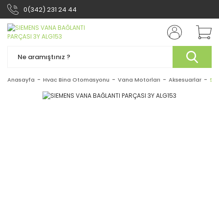
0(342) 231 24 44
Anasayfa
Hvac Bina Otomasyonu
Vana Motorları
Aksesuarlar
SI