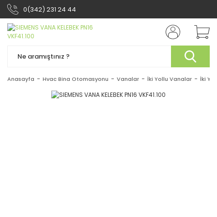
0(342) 231 24 44
Anasayfa
Hvac Bina Otomasyonu
Vanalar
İki Yollu Vanalar
İki Yo