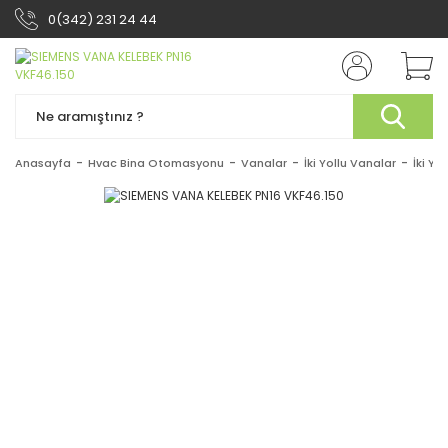
0(342) 231 24 44
Anasayfa
Hvac Bina Otomasyonu
Vanalar
İki Yollu Vanalar
İki Yo