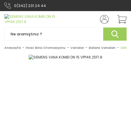
0(342) 231 24 44
Anasayfa
Hvac Bina Otomasyonu
Vanalar
Balans Vanaları
SIEME