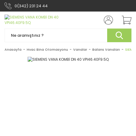
0(342) 231 24 44
Anasayfa
Hvac Bina Otomasyonu
Vanalar
Balans Vanaları
SIEME