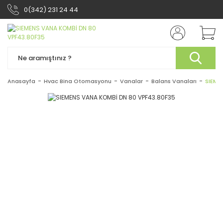
0(342) 231 24 44
Anasayfa
Hvac Bina Otomasyonu
Vanalar
Balans Vanaları
SIEME