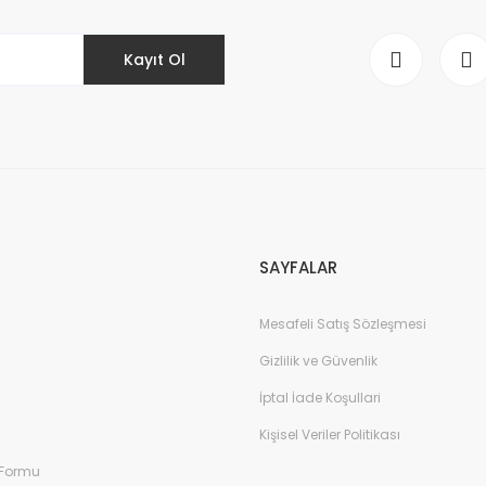
Kayıt Ol
Gönder
SAYFALAR
Mesafeli Satış Sözleşmesi
Gizlilik ve Güvenlik
İptal İade Koşullari
Kişisel Veriler Politikası
 Formu