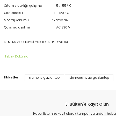
Ortam sıcaklığı, çalışma
: 5 ... 55 ° C
Orta sıcaklık
: 1 ... 120 ° C
Montaj konumu
: Yatay dik
Çalışma gerilimi
: AC 230 V
SIEMENS VANA KOMBİ MOTOR YÜZER SAY31P03
Teknik Döküman
Etiketler :
siemens gaziantep
siemens hvac gaziantep
Bu ürünün fiyat bilgisi, resim, ürün açıklamalarında ve diğer konular
Görüş ve önerileriniz için teşekkür ederiz.
Ürün resmi kalitesiz, bozuk veya görüntülenemiyor.
E-Bülten'e Kayıt Olun
Ürün açıklamasında eksik bilgiler bulunuyor.
Ürün bilgilerinde hatalar bulunuyor.
Haber listemize kayıt olarak kampanyalardan, haberda