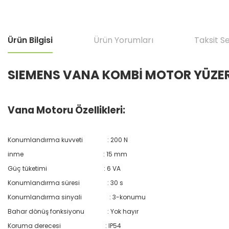
Ürün Bilgisi
Ürün Yorumları
Taksit S
SIEMENS VANA KOMBİ MOTOR YÜZER
Vana Motoru Özellikleri:
Konumlandırma kuvveti
: 200 N
inme
: 15 mm
Güç tüketimi
: 6 VA
Konumlandırma süresi
: 30 s
Konumlandırma sinyali
: 3-konumu
Bahar dönüş fonksiyonu
: Yok hayır
Koruma derecesi
: IP54