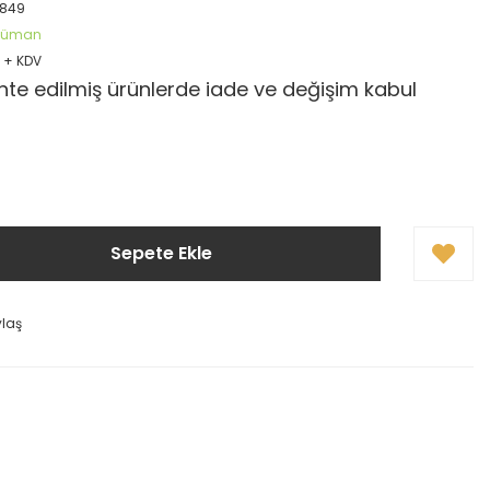
2849
öküman
R + KDV
te edilmiş ürünlerde iade ve değişim kabul
Sepete Ekle
ylaş