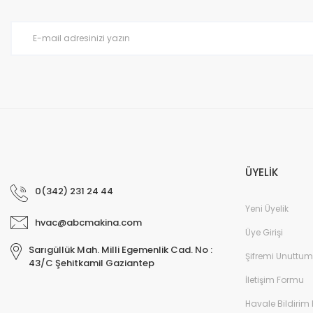
Ürün fiyatı diğer sitelerden daha pahalı.
Bu ürüne benzer farklı alternatifler olmalı.
ÜYELİK
0(342) 231 24 44
Yeni Üyelik
hvac@abcmakina.com
Üye Girişi
Sarıgüllük Mah. Milli Egemenlik Cad. No :
Şifremi Unuttum
43/C Şehitkamil Gaziantep
İletişim Formu
Havale Bildirim