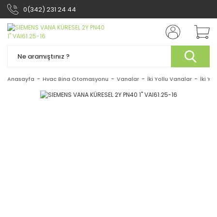
0(342) 231 24 44
Anasayfa
Hvac Bina Otomasyonu
Vanalar
İki Yollu Vanalar
İki Yo