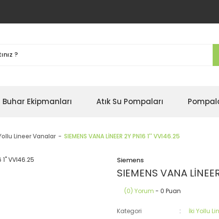
Buhar Ekipmanları
Atık Su Pompaları
Pompal
 Yollu Lineer Vanalar
SIEMENS VANA LİNEER 2Y PN16 1'' VVI46.25
Siemens
SIEMENS VANA LİNEER 
(0) Yorum
- 0 Puan
Kategori
İki Yollu L