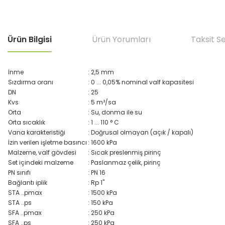
Ürün Bilgisi
Ürün Yorumları
Taksit S
İnme
: 2,5 mm
Sızdırma oranı
: 0 ... 0,05% nominal valf kapasitesi
DN
: 25
Kvs
: 5 m³/sa
Orta
: Su, donma ile su
Orta sıcaklık
: 1 ... 110 ° C
Vana karakteristiği
: Doğrusal olmayan (açık / kapalı)
İzin verilen işletme basıncı
: 1600 kPa
Malzeme, valf gövdesi
: Sıcak preslenmiş pirinç
Set içindeki malzeme
: Paslanmaz çelik, pirinç
PN sınıfı
: PN 16
Bağlantı iplik
: Rp 1"
STA ..pmax
: 1500 kPa
STA ..ps
: 150 kPa
SFA ..pmax
: 250 kPa
SFA ..ps
: 250 kPa