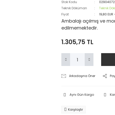
Stok Kodu
02904072
Teknik Döküman
Teknik D
Fiyat
19,80 EUR
Ambalajı açılmış ve mon
edilmemektedir.
1.305,75 TL
Arkadaşına Öner
Pa
Aynı Gün Kargo
Ka
Karşılaştır