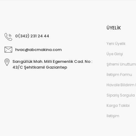
ÜYELİK
0(342) 231 24 44
Yeni Üyelik
hvac@abcmakina.com
Üye Girişi
Sarıgüllük Mah. Milli Egemenlik Cad. No :
Şifremi Unuttum
43/C Şehitkamil Gaziantep
İletişim Formu
Havale Bildirim
Sipariş Sorgula
Kargo Takibi
İletişim