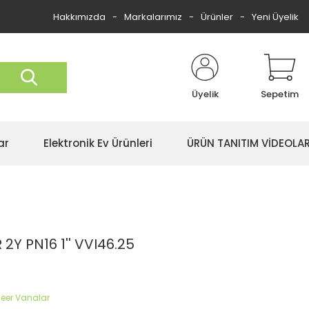
Hakkımızda
Markalarımız
Ürünler
Yeni Üyelik
Üyelik
Sepetim
ar
Elektronik Ev Ürünleri
ÜRÜN TANITIM VİDEOLAR
2Y PN16 1'' VVI46.25
ineer Vanalar