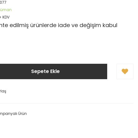
077
öküman
 + KDV
te edilmiş ürünlerde iade ve değişim kabul
Sepete Ekle
ylaş
mpanyalı Ürün