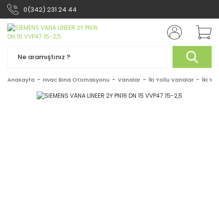
0(342) 231 24 44
Anasayfa
Hvac Bina Otomasyonu
Vanalar
İki Yollu Vanalar
İki Yo