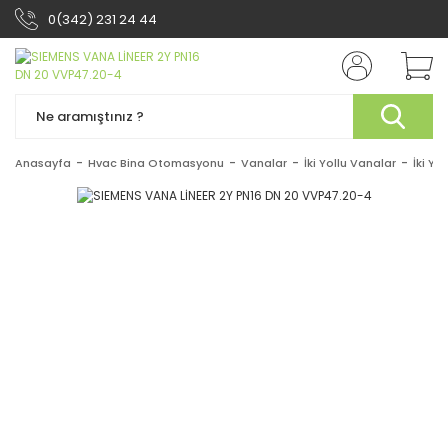
0(342) 231 24 44
Anasayfa
Hvac Bina Otomasyonu
Vanalar
İki Yollu Vanalar
İki Yo