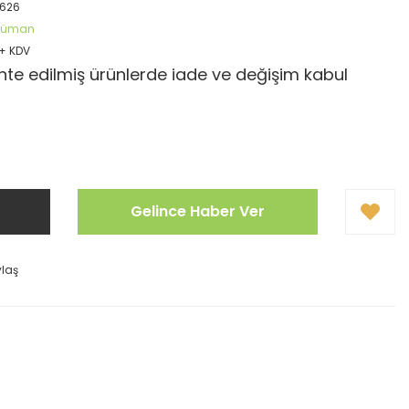
626
öküman
 + KDV
te edilmiş ürünlerde iade ve değişim kabul
Gelince Haber Ver
ylaş