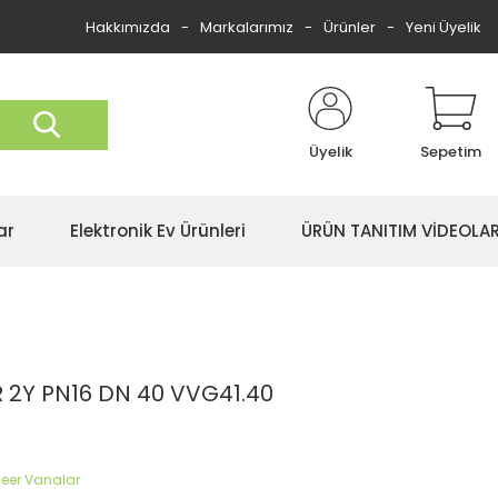
Hakkımızda
Markalarımız
Ürünler
Yeni Üyelik
Üyelik
Sepetim
ar
Elektronik Ev Ürünleri
ÜRÜN TANITIM VİDEOLAR
 2Y PN16 DN 40 VVG41.40
ineer Vanalar