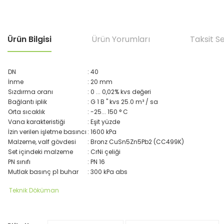
Ürün Bilgisi
Ürün Yorumları
Taksit S
DN
: 40
İnme
: 20 mm
Sızdırma oranı
: 0 ... 0,02% kvs değeri
Bağlantı iplik
: G 1 B " kvs 25.0 m³ / sa
Orta sıcaklık
: -25... 150 ° C
Vana karakteristiği
: Eşit yüzde
İzin verilen işletme basıncı
: 1600 kPa
Malzeme, valf gövdesi
: Bronz CuSn5Zn5Pb2 (CC499K)
Set içindeki malzeme
: CrNi çeliği
PN sınıfı
: PN 16
Mutlak basınç p1 buhar
: 300 kPa abs
Teknik Döküman