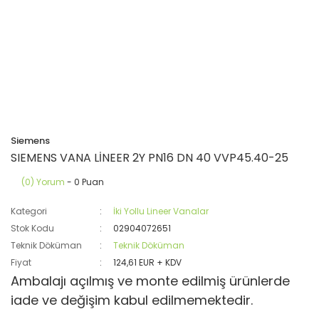
Siemens
SIEMENS VANA LİNEER 2Y PN16 DN 40 VVP45.40-25
(0) Yorum
- 0 Puan
Kategori
İki Yollu Lineer Vanalar
Stok Kodu
02904072651
Teknik Döküman
Teknik Döküman
Fiyat
124,61 EUR + KDV
Ambalajı açılmış ve monte edilmiş ürünlerde
iade ve değişim kabul edilmemektedir.