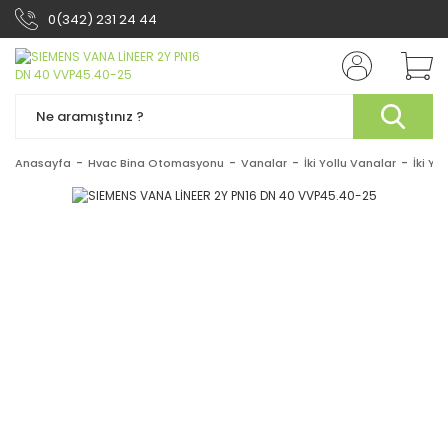
0(342) 231 24 44
Anasayfa
Hvac Bina Otomasyonu
Vanalar
İki Yollu Vanalar
İki Yo