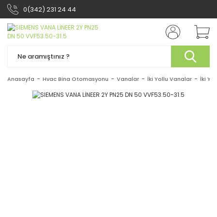
0(342) 231 24 44
Anasayfa
Hvac Bina Otomasyonu
Vanalar
İki Yollu Vanalar
İki Yo