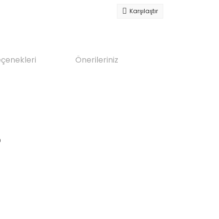
Karşılaştır
eçenekleri
Önerileriniz
0