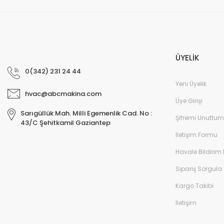
ÜYELİK
0(342) 231 24 44
Yeni Üyelik
hvac@abcmakina.com
Üye Girişi
Sarıgüllük Mah. Milli Egemenlik Cad. No :
Şifremi Unuttum
43/C Şehitkamil Gaziantep
İletişim Formu
Havale Bildirim
Sipariş Sorgula
Kargo Takibi
İletişim