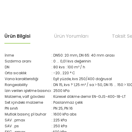
Ürün Bilgisi
Ürün Yorumları
Taksit S
İnme
: DN50: 20 mm, DN 65: 40 mm arası
Sızdırma oranı
: 0 ... 0,01 kvs değerinin
DN
: 80 kvs : 100 m³ / h
Orta sıcaklık
: -20… 220 ° C
Vana karakteristiği
: Eşit yüzde, kvs 250/400 doğrusal
Rangeability
: DN 15, kvs ? 1,25 m³ / sa:> 50, DN 15 ... 150:> 10
İzin verilen işletme basıncı
: 2500 kPa
Malzeme, valf gövdesi
: Küresel dökme demir EN-GJS-400-18-LT
Set içindeki malzeme
: Paslanmaz çelik
PN sınıfı
: PN 25, PN 16
Mutlak basınç p1 buhar
: 1600 kPa abs
SAV ..pmax
: 225 kPa
SAV ..ps
: 250 kPa
SKC ..pmax
:400 kPa