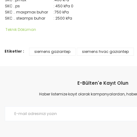
SKC ..ps
: 450 kPa 0
SKC .. maxpmax buhar
:750 kPa
SKC .. steamps buhar
: 2500 kPa
Teknik Döküman
Etiketler :
siemens gaziantep
siemens hvac gaziantep
Bu ürünün fiyat bilgisi, resim, ürün açıklamalarında ve diğer konular
Görüş ve önerileriniz için teşekkür ederiz.
Ürün resmi kalitesiz, bozuk veya görüntülenemiyor.
E-Bülten'e Kayıt Olun
Ürün açıklamasında eksik bilgiler bulunuyor.
Ürün bilgilerinde hatalar bulunuyor.
Haber listemize kayıt olarak kampanyalardan, haberda
Ürün fiyatı diğer sitelerden daha pahalı.
Bu ürüne benzer farklı alternatifler olmalı.