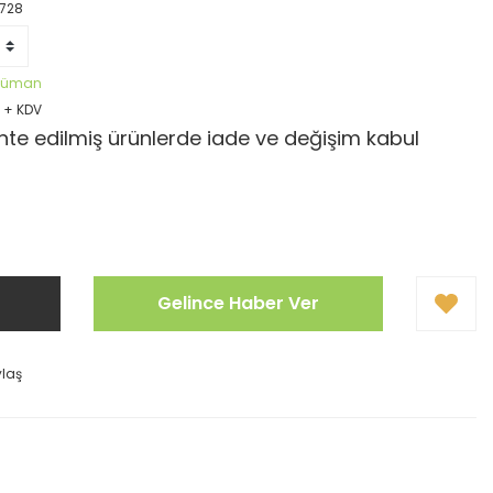
728
öküman
R + KDV
te edilmiş ürünlerde iade ve değişim kabul
Gelince Haber Ver
ylaş