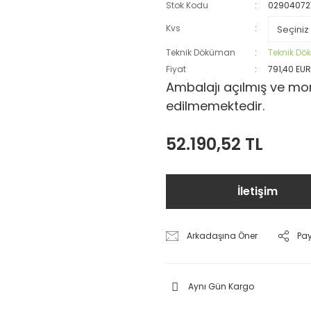
Stok Kodu
02904072
Kvs
Teknik Döküman
Teknik D
Fiyat
791,40 EU
Ambalajı açılmış ve mon
edilmemektedir.
52.190,52 TL
İletişim
Arkadaşına Öner
Pa
Aynı Gün Kargo