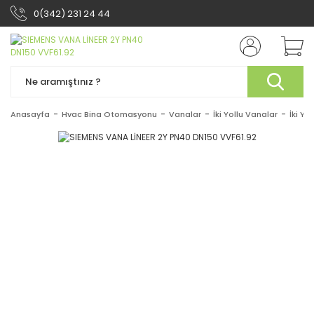
0(342) 231 24 44
Anasayfa
Hvac Bina Otomasyonu
Vanalar
İki Yollu Vanalar
İki Yo