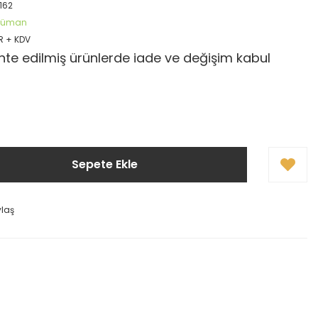
162
öküman
R + KDV
te edilmiş ürünlerde iade ve değişim kabul
Sepete Ekle
ylaş