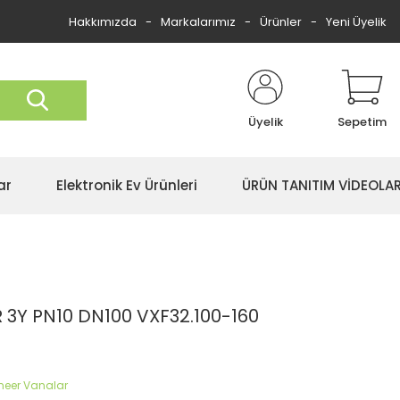
Hakkımızda
Markalarımız
Ürünler
Yeni Üyelik
Üyelik
Sepetim
ar
Elektronik Ev Ürünleri
ÜRÜN TANITIM VİDEOLAR
 3Y PN10 DN100 VXF32.100-160
ineer Vanalar