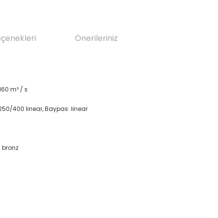
eçenekleri
Önerileriniz
:160 m³ / s
 250/400 linear, Baypas: linear
/ bronz