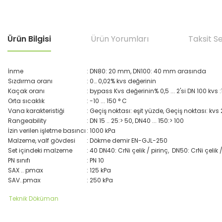
Ürün Bilgisi
Ürün Yorumları
Taksit S
İnme
: DN80: 20 mm, DN100: 40 mm arasında
Sızdırma oranı
: 0… 0,02% kvs değerinin
Kaçak oranı
: bypass Kvs değerinin% 0,5 ... 2'si DN 100 kvs 
Orta sıcaklık
: -10 ... 150 ° C
Vana karakteristiği
: Geçiş noktası: eşit yüzde, Geçiş noktası: kvs
Rangeability
: DN 15 .. 25:> 50, DN40 ... 150:> 100
İzin verilen işletme basıncı
: 1000 kPa
Malzeme, valf gövdesi
: Dökme demir EN-GJL-250
Set içindeki malzeme
: 40 DN40: CrNi çelik / pirinç, DN50: CrNi çelik 
PN sınıfı
: PN 10
SAX .. pmax
: 125 kPa
SAV..pmax
: 250 kPa
Teknik Döküman