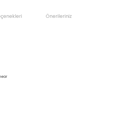
eçenekleri
Önerileriniz
near