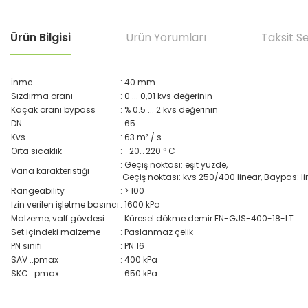
Ürün Bilgisi
Ürün Yorumları
Taksit S
İnme
: 40 mm
Sızdırma oranı
: 0 ... 0,01 kvs değerinin
Kaçak oranı bypass
: % 0.5 ... 2 kvs değerinin
DN
: 65
Kvs
: 63 m³ / s
Orta sıcaklık
: -20… 220 ° C
: Geçiş noktası: eşit yüzde,
Vana karakteristiği
Geçiş noktası: kvs 250/400 linear, Baypas: li
Rangeability
: > 100
İzin verilen işletme basıncı
: 1600 kPa
Malzeme, valf gövdesi
: Küresel dökme demir EN-GJS-400-18-LT
Set içindeki malzeme
: Paslanmaz çelik
PN sınıfı
: PN 16
SAV ..pmax
: 400 kPa
SKC ..pmax
: 650 kPa