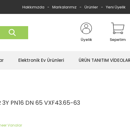
Hakkımızda
Markalarımız
Ürünler
Yeni Üyelik
Üyelik
Sepetim
ar
Elektronik Ev Ürünleri
ÜRÜN TANITIM VİDEOLAR
 3Y PN16 DN 65 VXF43.65-63
ineer Vanalar