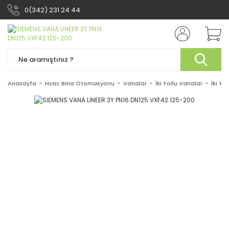
0(342) 231 24 44
Anasayfa
Hvac Bina Otomasyonu
Vanalar
İki Yollu Vanalar
İki Yo