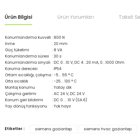
Ürün Bilgisi
Ürün Yorumları
Taksit S
Konumlandırma kuvveti
: 800 N
İnme
: 20 mm
Güç tüketimi
: 8 VA
Konumlandırma süresi
: 30 s
Konumlandırma sinyali
: DC 0...10 V, DC 4...20 mA, 0...1000 Ohm
Koruma derecesi
: IP54
Ortam sıcaklığı, çalışma
: -5... 55 ° C
Orta sıcaklık
: -25... 130 ° C
Montaj konumu
: Yatay dik
Çalışma gerilimi
: AC 24 V, DC 24 V
Konum geri bildirimi
: DC 0 ... 10 V (SA.6)
Yay dönüş fonksiyonu
: Yok hayır
Etiketler :
siemens gaziantep
siemens hvac gaziantep
Bu ürünün fiyat bilgisi, resim, ürün açıklamalarında ve diğer konular
Görüş ve önerileriniz için teşekkür ederiz.