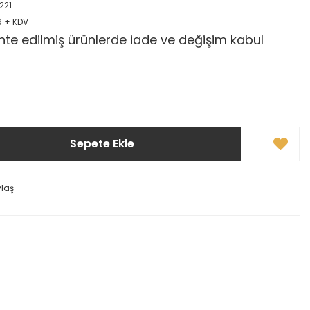
221
R + KDV
te edilmiş ürünlerde iade ve değişim kabul
Sepete Ekle
ylaş