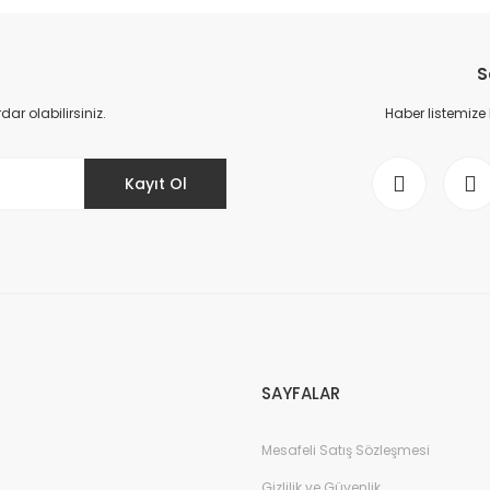
Bu ürüne ilk yorumu siz yapın!
Yorum Yaz
S
r olabilirsiniz.
Haber listemize
Kayıt Ol
Gönder
SAYFALAR
Mesafeli Satış Sözleşmesi
Gizlilik ve Güvenlik