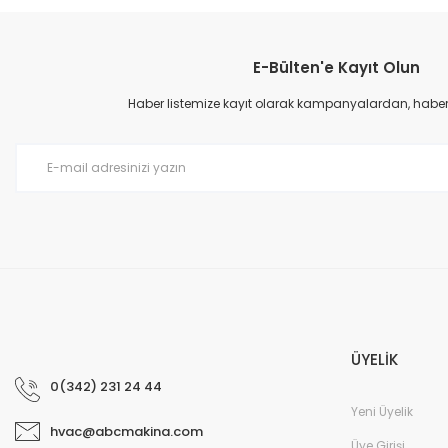
Ürün resmi kalitesiz, bozuk veya görüntülenemiyor.
E-Bülten'e Kayıt Olun
Ürün açıklamasında eksik bilgiler bulunuyor.
Ürün bilgilerinde hatalar bulunuyor.
Haber listemize kayıt olarak kampanyalardan, haberda
Ürün fiyatı diğer sitelerden daha pahalı.
Bu ürüne benzer farklı alternatifler olmalı.
ÜYELİK
0(342) 231 24 44
Yeni Üyelik
hvac@abcmakina.com
Üye Girişi