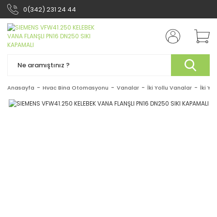
0(342) 231 24 44
Anasayfa
Hvac Bina Otomasyonu
Vanalar
İki Yollu Vanalar
İki Yo