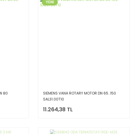
YENİ
DN 80
SIEMENS VANA ROTARY MOTOR DN 65..150
SAL31.00T10
11.264,38 TL