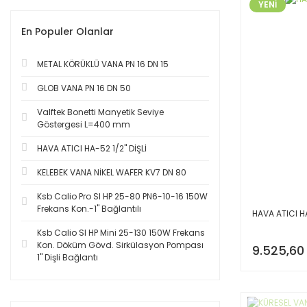
YENİ
En Populer Olanlar
METAL KÖRÜKLÜ VANA PN 16 DN 15
GLOB VANA PN 16 DN 50
Valftek Bonetti Manyetik Seviye
Göstergesi L=400 mm
HAVA ATICI HA-52 1/2'' DİŞLİ
KELEBEK VANA NİKEL WAFER KV7 DN 80
Ksb Calio Pro SI HP 25-80 PN6-10-16 150W
Frekans Kon.-1'' Bağlantılı
HAVA ATICI HA-
Ksb Calio SI HP Mini 25-130 150W Frekans
Kon. Döküm Gövd. Sirkülasyon Pompası
9.525,60
1'' Dişli Bağlantı