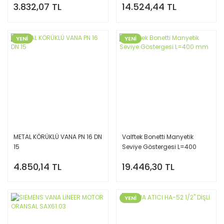
3.832,07 TL
14.524,44 TL
YENİ
YENİ
METAL KÖRÜKLÜ VANA PN 16 DN
Valftek Bonetti Manyetik
15
Seviye Göstergesi L=400
mm
4.850,14 TL
19.446,30 TL
YENİ