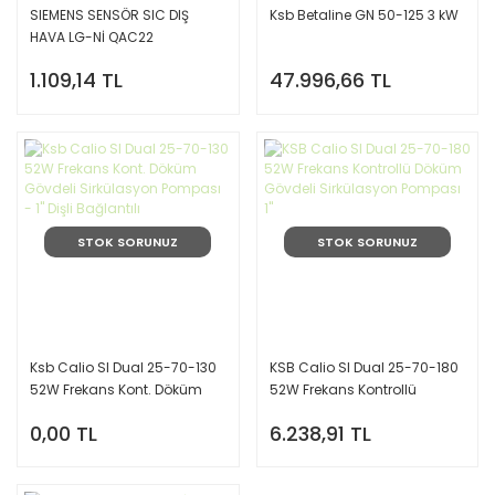
SIEMENS SENSÖR SIC DIŞ
Ksb Betaline GN 50-125 3 kW
HAVA LG-Nİ QAC22
1.109,14 TL
47.996,66 TL
STOK SORUNUZ
STOK SORUNUZ
Ksb Calio SI Dual 25-70-130
KSB Calio SI Dual 25-70-180
52W Frekans Kont. Döküm
52W Frekans Kontrollü
Gövdeli Sirkülasyon
Döküm Gövdeli Sirkülasyon
0,00 TL
6.238,91 TL
Pompası - 1'' Dişli Bağlantılı
Pompası 1''