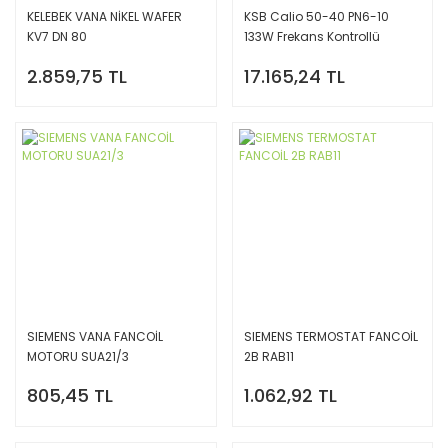
KELEBEK VANA NİKEL WAFER
KSB Calio 50-40 PN6-10
KV7 DN 80
133W Frekans Kontrollü
Döküm Gövdeli Sirkülasyon
2.859,75 TL
17.165,24 TL
Pompası DN50
SIEMENS VANA FANCOİL
SIEMENS TERMOSTAT FANCOİL
MOTORU SUA21/3
2B RAB11
805,45 TL
1.062,92 TL