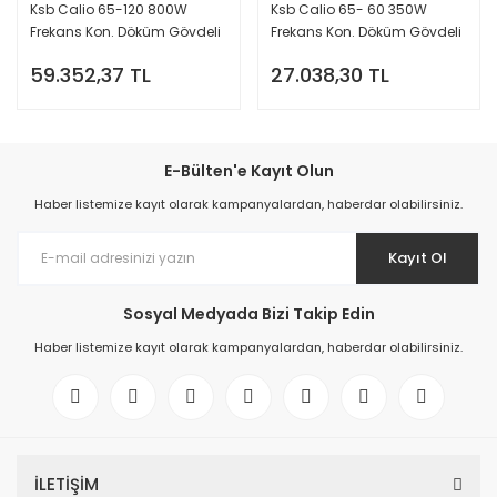
Ksb Calio 65-120 800W
Ksb Calio 65- 60 350W
Frekans Kon. Döküm Gövdeli
Frekans Kon. Döküm Gövdeli
Sirkülasyon Pompası - DN65
Sirkülasyon Pompası- DN65
59.352,37 TL
27.038,30 TL
FLANŞ Bağlantılı
FLANŞ Bağlantılı
E-Bülten'e Kayıt Olun
Haber listemize kayıt olarak kampanyalardan, haberdar olabilirsiniz.
Kayıt Ol
Sosyal Medyada Bizi Takip Edin
Haber listemize kayıt olarak kampanyalardan, haberdar olabilirsiniz.
İLETİŞİM