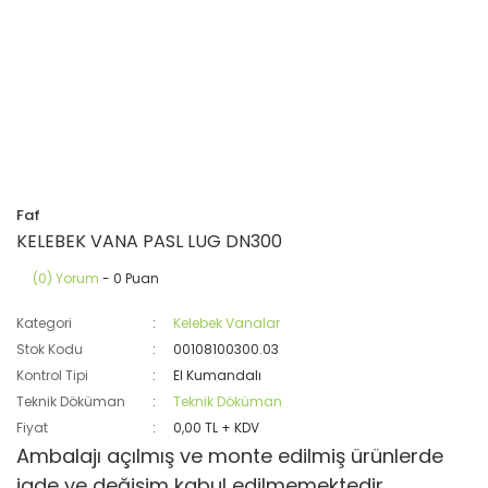
Faf
KELEBEK VANA PASL LUG DN300
(0) Yorum
- 0 Puan
Kategori
Kelebek Vanalar
Stok Kodu
00108100300.03
Kontrol Tipi
El Kumandalı
Teknik Döküman
Teknik Döküman
Fiyat
0,00 TL + KDV
Ambalajı açılmış ve monte edilmiş ürünlerde
iade ve değişim kabul edilmemektedir.